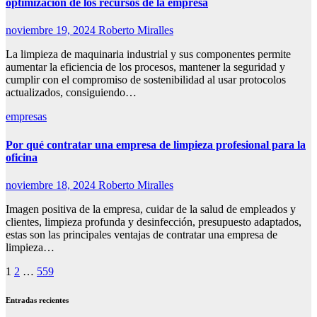
optimización de los recursos de la empresa
noviembre 19, 2024
Roberto Miralles
La limpieza de maquinaria industrial y sus componentes permite
aumentar la eficiencia de los procesos, mantener la seguridad y
cumplir con el compromiso de sostenibilidad al usar protocolos
actualizados, consiguiendo…
empresas
Por qué contratar una empresa de limpieza profesional para la
oficina
noviembre 18, 2024
Roberto Miralles
Imagen positiva de la empresa, cuidar de la salud de empleados y
clientes, limpieza profunda y desinfección, presupuesto adaptados,
estas son las principales ventajas de contratar una empresa de
limpieza…
Paginación
1
2
…
559
de
Entradas recientes
entradas