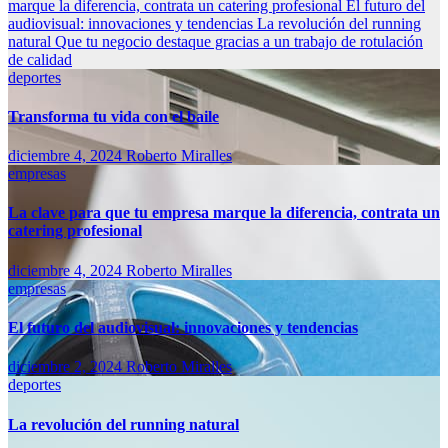
marque la diferencia, contrata un catering profesional
El futuro del
audiovisual: innovaciones y tendencias
La revolución del running
natural
Que tu negocio destaque gracias a un trabajo de rotulación
de calidad
deportes
Transforma tu vida con el baile
diciembre 4, 2024
Roberto Miralles
empresas
La clave para que tu empresa marque la diferencia, contrata un
catering profesional
diciembre 4, 2024
Roberto Miralles
empresas
El futuro del audiovisual: innovaciones y tendencias
diciembre 2, 2024
Roberto Miralles
deportes
La revolución del running natural