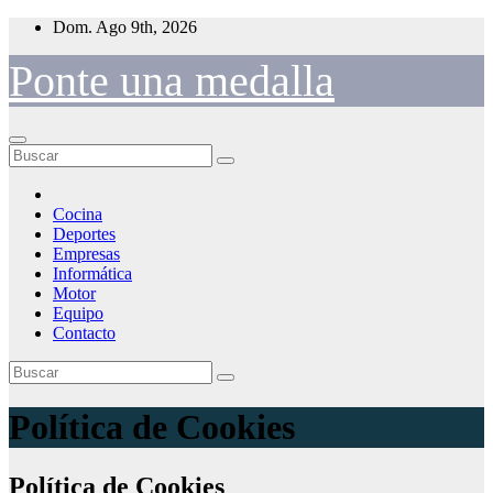
Saltar
Dom. Ago 9th, 2026
al
contenido
Ponte una medalla
Cocina
Deportes
Empresas
Informática
Motor
Equipo
Contacto
Política de Cookies
Política de Cookies