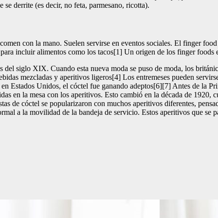
se derrite (es decir, no feta, parmesano, ricotta).
omen con la mano. Suelen servirse en eventos sociales. El finger food 
o para incluir alimentos como los tacos[1] Un origen de los finger foods 
es del siglo XIX. Cuando esta nueva moda se puso de moda, los británic
bidas mezcladas y aperitivos ligeros[4] Los entremeses pueden servirse
ión en Estados Unidos, el cóctel fue ganando adeptos[6][7] Antes de la 
as en la mesa con los aperitivos. Esto cambió en la década de 1920, cua
stas de cóctel se popularizaron con muchos aperitivos diferentes, pensa
formal a la movilidad de la bandeja de servicio. Estos aperitivos que s