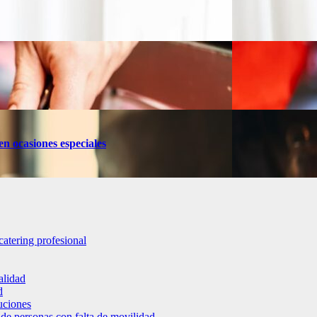
en ocasiones especiales
catering profesional
alidad
d
luciones
 de personas con falta de movilidad