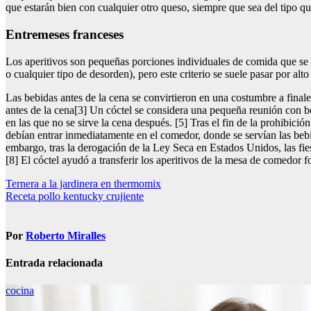
que estarán bien con cualquier otro queso, siempre que sea del tipo que 
Entremeses franceses
Los aperitivos son pequeñas porciones individuales de comida que se c
o cualquier tipo de desorden), pero este criterio se suele pasar por alt
Las bebidas antes de la cena se convirtieron en una costumbre a final
antes de la cena[3] Un cóctel se considera una pequeña reunión con be
en las que no se sirve la cena después. [5] Tras el fin de la prohibic
debían entrar inmediatamente en el comedor, donde se servían las bebid
embargo, tras la derogación de la Ley Seca en Estados Unidos, las fie
[8] El cóctel ayudó a transferir los aperitivos de la mesa de comedor 
Navegación
Ternera a la jardinera en thermomix
Receta pollo kentucky crujiente
de
entradas
Por
Roberto Miralles
Entrada relacionada
cocina