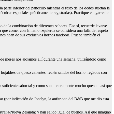
arte inferior del panecillo mientras el resto de los dedos sujetan la
écnicas especiales prácticamente registradas). Practique el agarre de
o de la combinación de diferentes sabores. Eso sí, recuerde lavarse
a que comer con la mano izquierda se considera una falta de respeto
anes naan de sus exclusivos hornos tandoori. Pruebe también el
 de meses nos alojamos allí durante una semana, utilizándolo como
e hojaldres de queso calientes, recién salidos del horno, regados con
nen suficiente sabor tal y como son – ciertamente mucho queso – así que
so (por indicación de Jocelyn, la anfitriona del B&B que me dio esta
ustralia/Nueva Zelanda) y han salido igual de buenos. Así que imagino