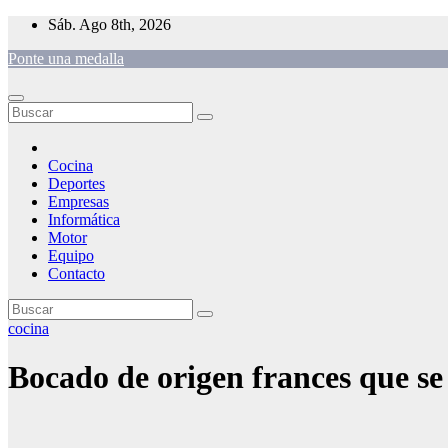
Saltar
Sáb. Ago 8th, 2026
al
Ponte una medalla
contenido
Cocina
Deportes
Empresas
Informática
Motor
Equipo
Contacto
cocina
Bocado de origen frances que se