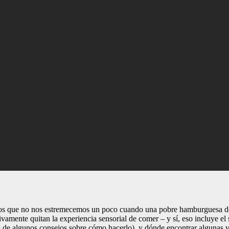
amos que no nos estremecemos un poco cuando una pobre hamburguesa de
itivamente quitan la experiencia sensorial de comer – y sí, eso incluye 
s de algunos consejos sobre cómo hacerlo), y dónde encontrar algunas 