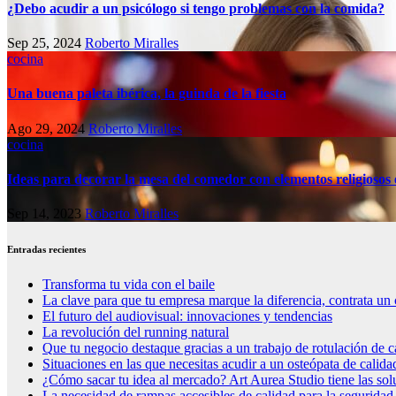
¿Debo acudir a un psicólogo si tengo problemas con la comida?
Sep 25, 2024
Roberto Miralles
cocina
Una buena paleta ibérica, la guinda de la fiesta
Ago 29, 2024
Roberto Miralles
cocina
Ideas para decorar la mesa del comedor con elementos religiosos 
Sep 14, 2023
Roberto Miralles
Entradas recientes
Transforma tu vida con el baile
La clave para que tu empresa marque la diferencia, contrata un 
El futuro del audiovisual: innovaciones y tendencias
La revolución del running natural
Que tu negocio destaque gracias a un trabajo de rotulación de c
Situaciones en las que necesitas acudir a un osteópata de calida
¿Cómo sacar tu idea al mercado? Art Aurea Studio tiene las so
La necesidad de rampas accesibles de calidad para la seguridad