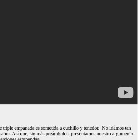
 triple empanada es sometida a cuchillo y tenedor. No iríamos tan
el sabor. Así que, sin más preámbulos, presentamos nuestro argumento
versiones estupendas.