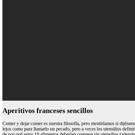
Aperitivos franceses sencillos
Comer y dejar comer es nuestra filosofía, pero mentiríamos si dijér
lejos como para llamarlo un pecado, pero a veces los utensilios defin
de por qué estos 10 alimentos deberían comerse sin utensilios (ademá