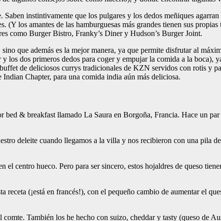
Saben instintivamente que los pulgares y los dedos meñiques agarran la p
tes. (Y los amantes de las hamburguesas más grandes tienen sus propias t
es como Burger Bistro, Franky’s Diner y Hudson’s Burger Joint.
 sino que además es la mejor manera, ya que permite disfrutar al máxim
 y los dos primeros dedos para coger y empujar la comida a la boca), y
buffet de deliciosos currys tradicionales de KZN servidos con rotis y p
 Indian Chapter, para una comida india aún más deliciosa.
ador bed & breakfast llamado La Saura en Borgoña, Francia. Hace un par
estro deleite cuando llegamos a la villa y nos recibieron con una pila d
o en el centro hueco. Pero para ser sincero, estos hojaldres de queso tie
ta receta (¡está en francés!), con el pequeño cambio de aumentar el que
 el comte. También los he hecho con suizo, cheddar y tasty (queso de A