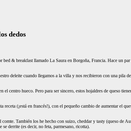
los dedos
ador bed & breakfast llamado La Saura en Borgoña, Francia. Hace un par
estro deleite cuando llegamos a la villa y nos recibieron con una pila d
o en el centro hueco. Pero para ser sincero, estos hojaldres de queso tie
ta receta (¡está en francés!), con el pequeño cambio de aumentar el que
 el comte. También los he hecho con suizo, cheddar y tasty (queso de A
se derrite (es decir, no feta, parmesano, ricotta).