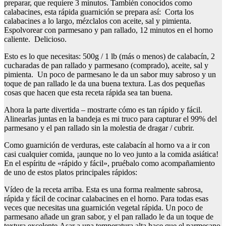
preparar, que requiere 3 minutos. También conocidos como
calabacines, esta rápida guarnición se prepara así: Corta los
calabacines a lo largo, mézclalos con aceite, sal y pimienta.
Espolvorear con parmesano y pan rallado, 12 minutos en el horno
caliente. Delicioso.
Esto es lo que necesitas: 500g / 1 lb (más o menos) de calabacín, 2
cucharadas de pan rallado y parmesano (comprado), aceite, sal y
pimienta. Un poco de parmesano le da un sabor muy sabroso y un
toque de pan rallado le da una buena textura. Las dos pequeñas
cosas que hacen que esta receta rápida sea tan buena.
Ahora la parte divertida – mostrarte cómo es tan rápido y fácil.
Alinearlas juntas en la bandeja es mi truco para capturar el 99% del
parmesano y el pan rallado sin la molestia de dragar / cubrir.
Como guarnición de verduras, este calabacín al horno va a ir con
casi cualquier comida, ¡aunque no lo veo junto a la comida asiática!
En el espíritu de «rápido y fácil», pruébalo como acompañamiento
de uno de estos platos principales rápidos:
Vídeo de la receta arriba. Esta es una forma realmente sabrosa,
rápida y fácil de cocinar calabacines en el horno. Para todas esas
veces que necesitas una guarnición vegetal rápida. Un poco de
parmesano añade un gran sabor, y el pan rallado le da un toque de
textura excelente.Asar a una temperatura alta hace que el parmesano