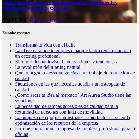
Ideas para decorar la mesa del comedor con elementos
religiosos en ocasiones especiales
Sep 14, 2023
Roberto Miralles
Entradas recientes
Transforma tu vida con el baile
La clave para que tu empresa marque la diferencia, contrata
un catering profesional
El futuro del audiovisual: innovaciones y tendencias
La revolución del running natural
Que tu negocio destaque gracias a un trabajo de rotulación de
calidad
Situaciones en las que necesitas acudir a un osteópata de
calidad
¿Cómo sacar tu idea al mercado? Art Aurea Studio tiene las
soluciones
La necesidad de rampas accesibles de calidad para la
seguridad de personas con falta de movilidad
La limpieza de equipos industriales como factor clave en la
optimización de los recursos de la empresa
Por qué contratar una empresa de limpieza profesional para la
oficina