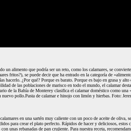
ando un alimento que podría ser un reto, como los calamares, se convie
s fritos?), se puede decir que ha entrado en la categoría de «alimento
as hacerlo. ¿Por qué? Porque es barato. Porque es bajo en grasa y alto e
bilidad de las poblaciones de marisco en todo el mundo, el calamar dest
ario de la Bahía de Monterey clasifica el calamar doméstico como una
 tu nuevo pollo.Pasta de calamar e hinojo con limón y hierbas. Foto: Je
s calamares en una sartén muy caliente con un poco de aceite de oliva, s
dos para crear el plato perfecto. Rápidos de hacer y deliciosos, estos
con unas rebanadas de pan crujiente. Para nuestra receta, recomendamos u