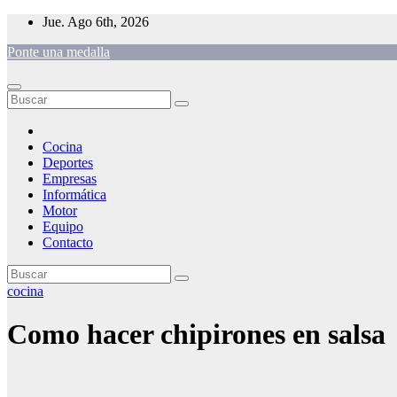
Saltar
Jue. Ago 6th, 2026
al
Ponte una medalla
contenido
Cocina
Deportes
Empresas
Informática
Motor
Equipo
Contacto
cocina
Como hacer chipirones en salsa