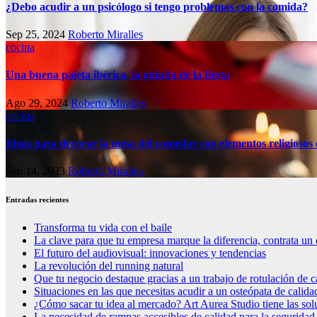
¿Debo acudir a un psicólogo si tengo problemas con la comida?
Sep 25, 2024
Roberto Miralles
cocina
Una buena paleta ibérica, la guinda de la fiesta
Ago 29, 2024
Roberto Miralles
cocina
Ideas para decorar la mesa del comedor con elementos religiosos 
Sep 14, 2023
Roberto Miralles
Entradas recientes
Transforma tu vida con el baile
La clave para que tu empresa marque la diferencia, contrata un 
El futuro del audiovisual: innovaciones y tendencias
La revolución del running natural
Que tu negocio destaque gracias a un trabajo de rotulación de c
Situaciones en las que necesitas acudir a un osteópata de calida
¿Cómo sacar tu idea al mercado? Art Aurea Studio tiene las so
La necesidad de rampas accesibles de calidad para la seguridad