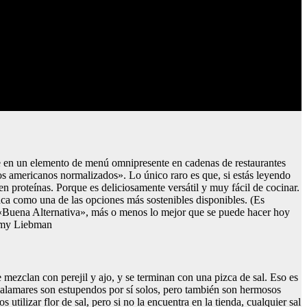
rte en un elemento de menú omnipresente en cadenas de restaurantes
s americanos normalizados». Lo único raro es que, si estás leyendo
n proteínas. Porque es deliciosamente versátil y muy fácil de cocinar.
aca como una de las opciones más sostenibles disponibles. (Es
 «Buena Alternativa», más o menos lo mejor que se puede hacer hoy
remy Liebman
e mezclan con perejil y ajo, y se terminan con una pizca de sal. Eso es
 calamares son estupendos por sí solos, pero también son hermosos
tilizar flor de sal, pero si no la encuentra en la tienda, cualquier sal