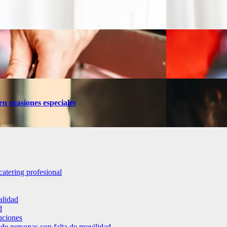
en ocasiones especiales
catering profesional
alidad
d
luciones
 de personas con falta de movilidad