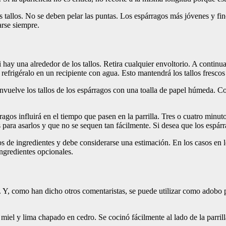
s tallos. No se deben pelar las puntas. Los espárragos más jóvenes y fin
arse siempre.
 hay una alrededor de los tallos. Retira cualquier envoltorio. A continua
refrigéralo en un recipiente con agua. Esto mantendrá los tallos frescos
nvuelve los tallos de los espárragos con una toalla de papel húmeda. Co
gos influirá en el tiempo que pasen en la parrilla. Tres o cuatro minuto
os para asarlos y que no se sequen tan fácilmente. Si desea que los esp
s de ingredientes y debe considerarse una estimación. En los casos en los
ingredientes opcionales.
Y, como han dicho otros comentaristas, se puede utilizar como adobo p
iel y lima chapado en cedro. Se cocinó fácilmente al lado de la parril