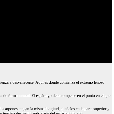
omienza a desvanecerse. Aquí es donde comienza el extremo leñoso
pa de forma natural. El espárrago debe romperse en el punto en el que
los arpones tengan la misma longitud, alinéelos en la parte superior y
esto termina desperdiciando parte del espárrago bueno.