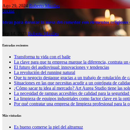
Ago 29, 2024
Roberto Miralles
cocina
Ideas para decorar la mesa del comedor con elementos religiosos 
Sep 14, 2023
Roberto Miralles
Entradas recientes
Transforma tu vida con el baile
La clave para que tu empresa marque la diferencia, contrata un 
El futuro del audiovisual: innovaciones y tendencias
La revolución del running natural
Que tu negocio destaque gracias a un trabajo de rotulación de c
Situaciones en las que necesitas acudir a un osteópata de calida
¿Cómo sacar tu idea al mercado? Art Aurea Studio tiene las so
La necesidad de rampas accesibles de calidad para la seguridad
La limpieza de equipos industriales como factor clave en la op
Por qué contratar una empresa de limpieza profesional para la o
Más visitadas
Es bueno comerse la piel del altramuz