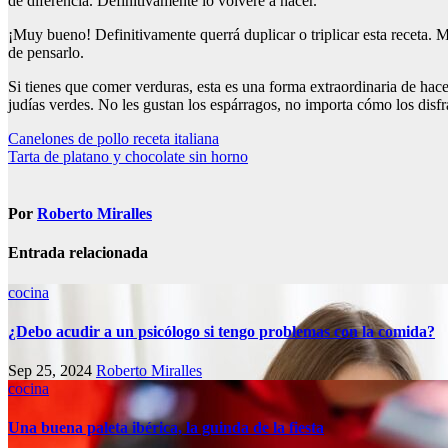
de diferencia. Definitivamente lo volveré a hacer.
¡Muy bueno! Definitivamente querrá duplicar o triplicar esta receta.
de pensarlo.
Si tienes que comer verduras, esta es una forma extraordinaria de hac
judías verdes. No les gustan los espárragos, no importa cómo los disf
Navegación
Canelones de pollo receta italiana
Tarta de platano y chocolate sin horno
de
entradas
Por
Roberto Miralles
Entrada relacionada
cocina
¿Debo acudir a un psicólogo si tengo problemas con la comida?
Sep 25, 2024
Roberto Miralles
cocina
Una buena paleta ibérica, la guinda de la fiesta