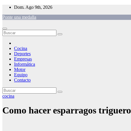
Saltar
Dom. Ago 9th, 2026
al
Ponte una medalla
contenido
Cocina
Deportes
Empresas
Informática
Motor
Equipo
Contacto
cocina
Como hacer esparragos triguero