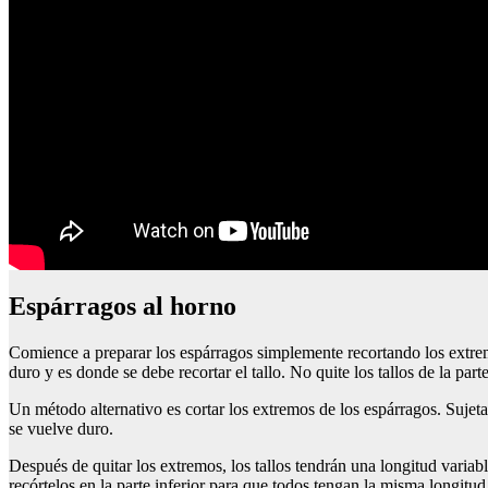
espárragos al horno
Comience a preparar los espárragos simplemente recortando los extrem
duro y es donde se debe recortar el tallo. No quite los tallos de la parte
Un método alternativo es cortar los extremos de los espárragos. Sujet
se vuelve duro.
Después de quitar los extremos, los tallos tendrán una longitud variabl
recórtelos en la parte inferior para que todos tengan la misma longitud