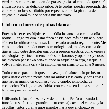
verduras y el correcto aporte de grasas gracias al embutido que dará
a nuestro plato un delicioso sabor. Si te cuidas, puedes prescindir del
chorizo o incluso sustituirlo por especias como la pimienta de
cayena que dará mucho sabor a nuestro plato.
Chili con chorizo de judías blancas
Puedes hacer estos frijoles en una Olla Instantánea o en una olla
normal. Tengo mi olla instantánea desde hace más de un año, pero
sólo en los últimos dos meses la he estado usando regularmente. Me
cuesta mucho aprender nuevas tecnologías -sí, me doy cuenta de
que es muy cutre describir una olla a presión eléctrica como «nueva
tecnología»- y, sinceramente, todos los botones y opciones y cosas
me hicieron pensar «blech» cuando la saqué de la caja, así que la
volví a meter en la caja y la escondí en un armario durante 6 meses.
Todo esto es para decir que, una vez que finalmente lo probé, me
gusta usarlo especialmente para las alubias y la carne y otras cosas
que tardan mucho en cocinarse (por ejemplo, remolacha en
escabeche). Yo hago estas alubias con chorizo en la mía y ahora tú
también puedes hacerlo.
Utilizando la función «saltear» de tu Instant Pot (o utilizando la
función «estufa + olla grande» en tu cocina) cocina el chorizo y las
cebollas juntos durante unos minutos hasta que el chorizo se