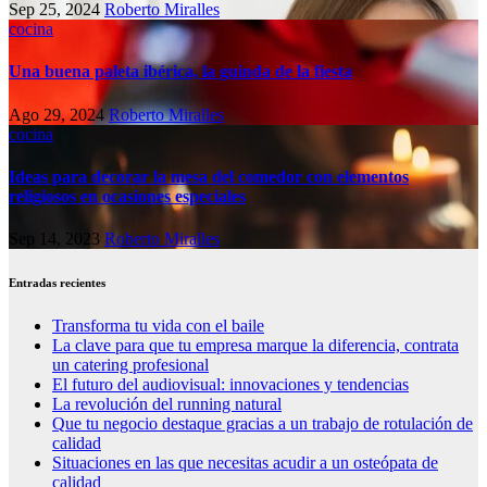
Sep 25, 2024
Roberto Miralles
cocina
Una buena paleta ibérica, la guinda de la fiesta
Ago 29, 2024
Roberto Miralles
cocina
Ideas para decorar la mesa del comedor con elementos
religiosos en ocasiones especiales
Sep 14, 2023
Roberto Miralles
Entradas recientes
Transforma tu vida con el baile
La clave para que tu empresa marque la diferencia, contrata
un catering profesional
El futuro del audiovisual: innovaciones y tendencias
La revolución del running natural
Que tu negocio destaque gracias a un trabajo de rotulación de
calidad
Situaciones en las que necesitas acudir a un osteópata de
calidad