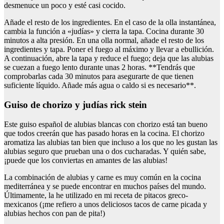
desmenuce un poco y esté casi cocido.
Añade el resto de los ingredientes. En el caso de la olla instantánea,
cambia la función a «judías» y cierra la tapa. Cocina durante 30
minutos a alta presión. En una olla normal, añade el resto de los
ingredientes y tapa. Poner el fuego al máximo y llevar a ebullición.
A continuación, abre la tapa y reduce el fuego; deja que las alubias
se cuezan a fuego lento durante unas 2 horas. **Tendrás que
comprobarlas cada 30 minutos para asegurarte de que tienen
suficiente líquido. Añade más agua o caldo si es necesario**.
Guiso de chorizo y judías rick stein
Este guiso español de alubias blancas con chorizo está tan bueno
que todos creerán que has pasado horas en la cocina. El chorizo
aromatiza las alubias tan bien que incluso a los que no les gustan las
alubias seguro que prueban una o dos cucharadas. Y quién sabe,
¡puede que los conviertas en amantes de las alubias!
La combinación de alubias y carne es muy común en la cocina
mediterránea y se puede encontrar en muchos países del mundo.
Últimamente, la he utilizado en mi receta de pitacos greco-
mexicanos (¡me refiero a unos deliciosos tacos de carne picada y
alubias hechos con pan de pita!)