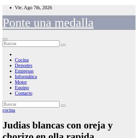
Saltar
Vie. Ago 7th, 2026
al
contenido
Ponte una medalla
Cocina
Deportes
Empresas
Informática
Motor
Equipo
Contacto
cocina
Judias blancas con oreja y
chorizo en olla rapida