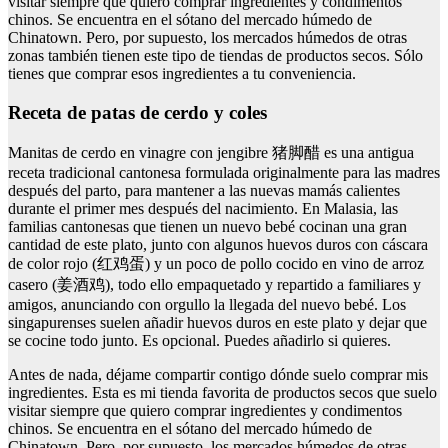
visitar siempre que quiero comprar ingredientes y condimentos
chinos. Se encuentra en el sótano del mercado húmedo de
Chinatown. Pero, por supuesto, los mercados húmedos de otras
zonas también tienen este tipo de tiendas de productos secos. Sólo
tienes que comprar esos ingredientes a tu conveniencia.
Receta de patas de cerdo y coles
Manitas de cerdo en vinagre con jengibre 猪脚醋 es una antigua
receta tradicional cantonesa formulada originalmente para las madres
después del parto, para mantener a las nuevas mamás calientes
durante el primer mes después del nacimiento. En Malasia, las
familias cantonesas que tienen un nuevo bebé cocinan una gran
cantidad de este plato, junto con algunos huevos duros con cáscara
de color rojo (红鸡蛋) y un poco de pollo cocido en vino de arroz
casero (姜酒鸡), todo ello empaquetado y repartido a familiares y
amigos, anunciando con orgullo la llegada del nuevo bebé. Los
singapurenses suelen añadir huevos duros en este plato y dejar que
se cocine todo junto. Es opcional. Puedes añadirlo si quieres.
Antes de nada, déjame compartir contigo dónde suelo comprar mis
ingredientes. Esta es mi tienda favorita de productos secos que suelo
visitar siempre que quiero comprar ingredientes y condimentos
chinos. Se encuentra en el sótano del mercado húmedo de
Chinatown. Pero, por supuesto, los mercados húmedos de otras