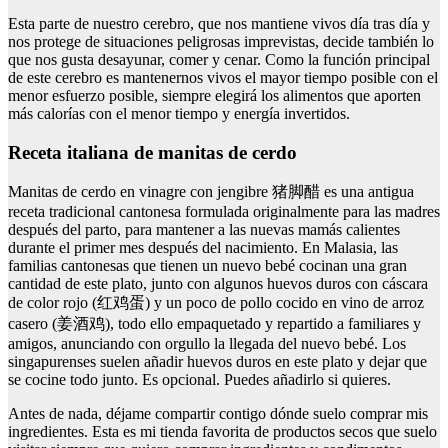
Esta parte de nuestro cerebro, que nos mantiene vivos día tras día y
nos protege de situaciones peligrosas imprevistas, decide también lo
que nos gusta desayunar, comer y cenar. Como la función principal
de este cerebro es mantenernos vivos el mayor tiempo posible con el
menor esfuerzo posible, siempre elegirá los alimentos que aporten
más calorías con el menor tiempo y energía invertidos.
Receta italiana de manitas de cerdo
Manitas de cerdo en vinagre con jengibre 猪脚醋 es una antigua
receta tradicional cantonesa formulada originalmente para las madres
después del parto, para mantener a las nuevas mamás calientes
durante el primer mes después del nacimiento. En Malasia, las
familias cantonesas que tienen un nuevo bebé cocinan una gran
cantidad de este plato, junto con algunos huevos duros con cáscara
de color rojo (红鸡蛋) y un poco de pollo cocido en vino de arroz
casero (姜酒鸡), todo ello empaquetado y repartido a familiares y
amigos, anunciando con orgullo la llegada del nuevo bebé. Los
singapurenses suelen añadir huevos duros en este plato y dejar que
se cocine todo junto. Es opcional. Puedes añadirlo si quieres.
Antes de nada, déjame compartir contigo dónde suelo comprar mis
ingredientes. Esta es mi tienda favorita de productos secos que suelo