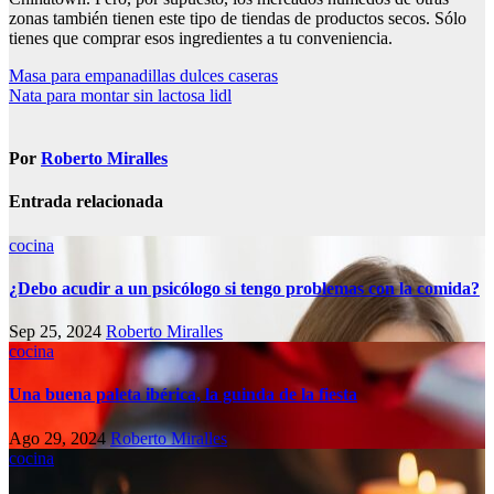
zonas también tienen este tipo de tiendas de productos secos. Sólo
tienes que comprar esos ingredientes a tu conveniencia.
Navegación
Masa para empanadillas dulces caseras
Nata para montar sin lactosa lidl
de
entradas
Por
Roberto Miralles
Entrada relacionada
cocina
¿Debo acudir a un psicólogo si tengo problemas con la comida?
Sep 25, 2024
Roberto Miralles
cocina
Una buena paleta ibérica, la guinda de la fiesta
Ago 29, 2024
Roberto Miralles
cocina