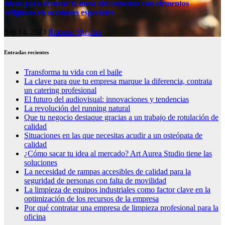
Ideas para decorar la mesa del comedor con elementos
religiosos en ocasiones especiales
Sep 14, 2023
Roberto Miralles
Entradas recientes
Transforma tu vida con el baile
La clave para que tu empresa marque la diferencia, contrata
un catering profesional
El futuro del audiovisual: innovaciones y tendencias
La revolución del running natural
Que tu negocio destaque gracias a un trabajo de rotulación de
calidad
Situaciones en las que necesitas acudir a un osteópata de
calidad
¿Cómo sacar tu idea al mercado? Art Aurea Studio tiene las
soluciones
La necesidad de rampas accesibles de calidad para la
seguridad de personas con falta de movilidad
La limpieza de equipos industriales como factor clave en la
optimización de los recursos de la empresa
Por qué contratar una empresa de limpieza profesional para la
oficina