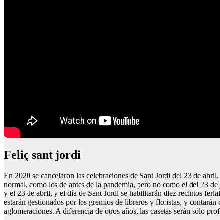
Feliç sant jordi
En 2020 se cancelaron las celebraciones de Sant Jordi del 23 de abril. 
normal, como los de antes de la pandemia, pero no como el del 23 de juli
y el 23 de abril, y el día de Sant Jordi se habilitarán diez recintos fer
estarán gestionados por los gremios de libreros y floristas, y contarán
aglomeraciones. A diferencia de otros años, las casetas serán sólo prof