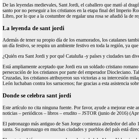
De las leyendas medievales, Sant Jordi, el caballero que mató al dragó
santo por no perseguir a los cristianos en la etapa final del Imperio 
Libro, por lo que a la costumbre de regalar una rosa se añadió la de re
La leyenda de sant jordi
Además de tener su propio día de los enamorados, los catalanes tambi
un día festivo, se respira un ambiente festivo en toda la región, ya qu
¿Quién era Sant Jordi y por qué Cataluña -y países y ciudades tan div
Está ampliamente aceptado que Jordi era un soldado cristiano romano de
persecución de los cristianos por parte del emperador Diocleciano. Tal
Cruzadas, los cristianos atribuyeron sus victorias a su intercesión mi
León luchaban contra los sarracenos; fue gracias a esta asistencia sobr
Donde se celebra sant jordi
Este artículo no cita ninguna fuente. Por favor, ayude a mejorar este 
noticias – periódicos – libros – erudito – JSTOR (junio de 2016) (Apr
El patronazgo más antiguo de San Jorge comienza alrededor del año 10
santa. Su patronazgo en muchas ciudades y pueblos del país está direc