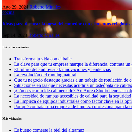
Ago 29, 2024
Roberto Miralles
cocina
Ideas para decorar la mesa del comedor con elementos religiosos 
Sep 14, 2023
Roberto Miralles
Entradas recientes
Transforma tu vida con el baile
La clave para que tu empresa marque la diferencia, contrata un 
El futuro del audiovisual: innovaciones y tendencias
La revolución del running natural
Que tu negocio destaque gracias a un trabajo de rotulación de c
Situaciones en las que necesitas acudir a un osteópata de calida
¿Cómo sacar tu idea al mercado? Art Aurea Studio tiene las so
La necesidad de rampas accesibles de calidad para la seguridad
La limpieza de equipos industriales como factor clave en la op
Por qué contratar una empresa de limpieza profesional para la o
Más visitadas
Es bueno comerse la piel del altramuz