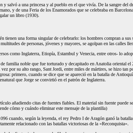
n y salvó a una princesa y al pueblo en el que vivía. De la sangre del d
Romano, y de una Feria de los Enamorados que se celebraba en Barcelona 
galar un libro (1930).
én tienen una forma singular de celebrarlo: los hombres compran a sus s
e multitudes de personas, jóvenes y mayores, se agolpan en las calles lle
ersos como Inglaterra, Etiopía, Estambul y Venecia, entre otros- lo ad
 familia noble que fue torturado y decapitado en Anatolia oriental el 23 
 vez por su alto rango, Sant Jordi, entre miles de mártires, se hizo tan
lagrosa: primero, cuando se dice que se apareció en la batalla de Antioq
enatural que Jorge se convirtió en el patrón de Inglaterra.
artículo añadiendo citas de fuentes fiables. El material sin fuente pue
ende cómo y cuándo eliminar este mensaje de la plantilla)
96 cuando, según la leyenda, el rey Pedro I de Aragón ganó la batalla
tamente relacionado con las batallas victoriosas de la «Reconquista».