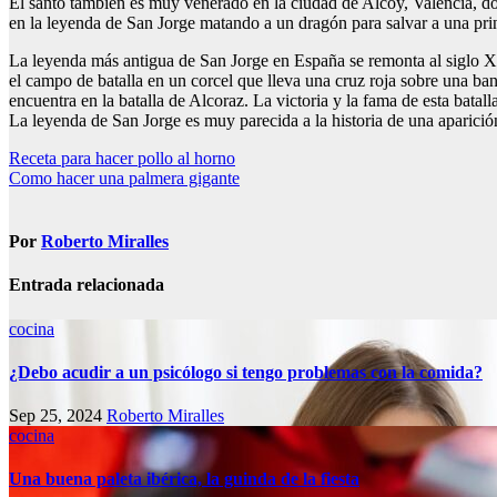
El santo también es muy venerado en la ciudad de Alcoy, Valencia, don
en la leyenda de San Jorge matando a un dragón para salvar a una pri
La leyenda más antigua de San Jorge en España se remonta al siglo XI 
el campo de batalla en un corcel que lleva una cruz roja sobre una ba
encuentra en la batalla de Alcoraz. La victoria y la fama de esta bata
La leyenda de San Jorge es muy parecida a la historia de una aparición 
Navegación
Receta para hacer pollo al horno
Como hacer una palmera gigante
de
entradas
Por
Roberto Miralles
Entrada relacionada
cocina
¿Debo acudir a un psicólogo si tengo problemas con la comida?
Sep 25, 2024
Roberto Miralles
cocina
Una buena paleta ibérica, la guinda de la fiesta