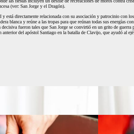
de las fiestas incluyen un desfile de recreaciones de moros contra cri
ncesa (ver: San Jorge y el Dragón).
y está directamente relacionada con su asociación y patrocinio con los
ndera blanca y reúne a las tropas para que reúnan todas sus energías c
lla decisiva fueron tales que San Jorge se convirtió en un grito de guerr
anterior del apóstol Santiago en la batalla de Clavijo, que ayudó al ejér