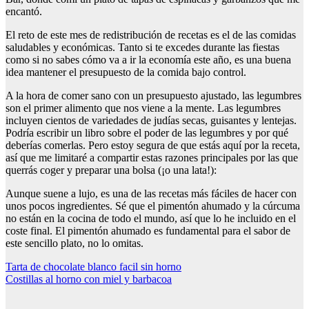
encantó.
El reto de este mes de redistribución de recetas es el de las comidas
saludables y económicas. Tanto si te excedes durante las fiestas
como si no sabes cómo va a ir la economía este año, es una buena
idea mantener el presupuesto de la comida bajo control.
A la hora de comer sano con un presupuesto ajustado, las legumbres
son el primer alimento que nos viene a la mente. Las legumbres
incluyen cientos de variedades de judías secas, guisantes y lentejas.
Podría escribir un libro sobre el poder de las legumbres y por qué
deberías comerlas. Pero estoy segura de que estás aquí por la receta,
así que me limitaré a compartir estas razones principales por las que
querrás coger y preparar una bolsa (¡o una lata!):
Aunque suene a lujo, es una de las recetas más fáciles de hacer con
unos pocos ingredientes. Sé que el pimentón ahumado y la cúrcuma
no están en la cocina de todo el mundo, así que lo he incluido en el
coste final. El pimentón ahumado es fundamental para el sabor de
este sencillo plato, no lo omitas.
Navegación
Tarta de chocolate blanco facil sin horno
Costillas al horno con miel y barbacoa
de
entradas