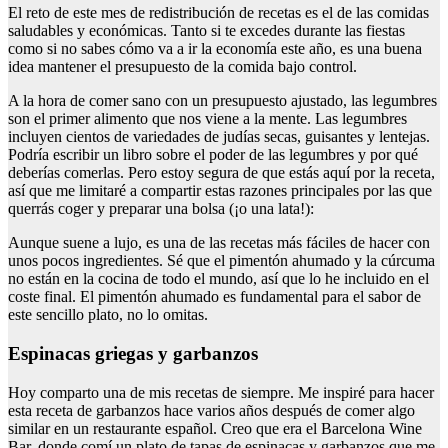
El reto de este mes de redistribución de recetas es el de las comidas
saludables y económicas. Tanto si te excedes durante las fiestas
como si no sabes cómo va a ir la economía este año, es una buena
idea mantener el presupuesto de la comida bajo control.
A la hora de comer sano con un presupuesto ajustado, las legumbres
son el primer alimento que nos viene a la mente. Las legumbres
incluyen cientos de variedades de judías secas, guisantes y lentejas.
Podría escribir un libro sobre el poder de las legumbres y por qué
deberías comerlas. Pero estoy segura de que estás aquí por la receta,
así que me limitaré a compartir estas razones principales por las que
querrás coger y preparar una bolsa (¡o una lata!):
Aunque suene a lujo, es una de las recetas más fáciles de hacer con
unos pocos ingredientes. Sé que el pimentón ahumado y la cúrcuma
no están en la cocina de todo el mundo, así que lo he incluido en el
coste final. El pimentón ahumado es fundamental para el sabor de
este sencillo plato, no lo omitas.
Espinacas griegas y garbanzos
Hoy comparto una de mis recetas de siempre. Me inspiré para hacer
esta receta de garbanzos hace varios años después de comer algo
similar en un restaurante español. Creo que era el Barcelona Wine
Bar, donde comí un plato de tapas de espinacas y garbanzos que me