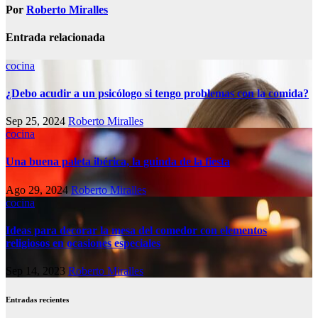
Por
Roberto Miralles
Entrada relacionada
cocina
¿Debo acudir a un psicólogo si tengo problemas con la comida?
Sep 25, 2024
Roberto Miralles
cocina
Una buena paleta ibérica, la guinda de la fiesta
Ago 29, 2024
Roberto Miralles
cocina
Ideas para decorar la mesa del comedor con elementos
religiosos en ocasiones especiales
Sep 14, 2023
Roberto Miralles
Entradas recientes