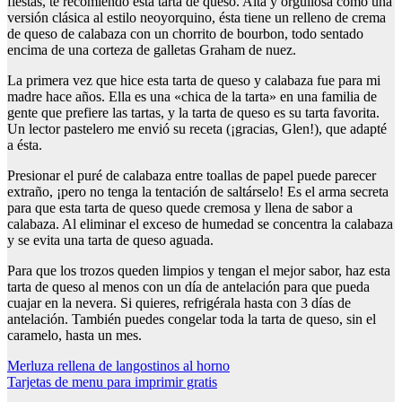
fiestas, te recomiendo esta tarta de queso. Alta y orgullosa como una
versión clásica al estilo neoyorquino, ésta tiene un relleno de crema
de queso de calabaza con un chorrito de bourbon, todo sentado
encima de una corteza de galletas Graham de nuez.
La primera vez que hice esta tarta de queso y calabaza fue para mi
madre hace años. Ella es una «chica de la tarta» en una familia de
gente que prefiere las tartas, y la tarta de queso es su tarta favorita.
Un lector pastelero me envió su receta (¡gracias, Glen!), que adapté
a ésta.
Presionar el puré de calabaza entre toallas de papel puede parecer
extraño, ¡pero no tenga la tentación de saltárselo! Es el arma secreta
para que esta tarta de queso quede cremosa y llena de sabor a
calabaza. Al eliminar el exceso de humedad se concentra la calabaza
y se evita una tarta de queso aguada.
Para que los trozos queden limpios y tengan el mejor sabor, haz esta
tarta de queso al menos con un día de antelación para que pueda
cuajar en la nevera. Si quieres, refrigérala hasta con 3 días de
antelación. También puedes congelar toda la tarta de queso, sin el
caramelo, hasta un mes.
Navegación
Merluza rellena de langostinos al horno
Tarjetas de menu para imprimir gratis
de