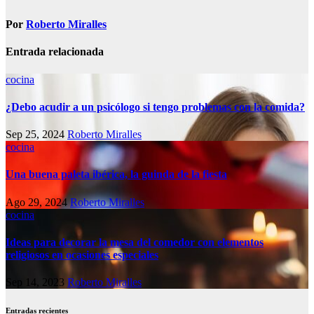
entradas
Por
Roberto Miralles
Entrada relacionada
cocina
¿Debo acudir a un psicólogo si tengo problemas con la comida?
Sep 25, 2024
Roberto Miralles
cocina
Una buena paleta ibérica, la guinda de la fiesta
Ago 29, 2024
Roberto Miralles
cocina
Ideas para decorar la mesa del comedor con elementos
religiosos en ocasiones especiales
Sep 14, 2023
Roberto Miralles
Entradas recientes