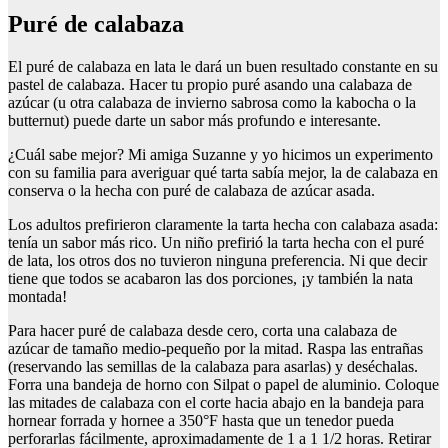
puré de calabaza
El puré de calabaza en lata le dará un buen resultado constante en su
pastel de calabaza. Hacer tu propio puré asando una calabaza de
azúcar (u otra calabaza de invierno sabrosa como la kabocha o la
butternut) puede darte un sabor más profundo e interesante.
¿Cuál sabe mejor? Mi amiga Suzanne y yo hicimos un experimento
con su familia para averiguar qué tarta sabía mejor, la de calabaza en
conserva o la hecha con puré de calabaza de azúcar asada.
Los adultos prefirieron claramente la tarta hecha con calabaza asada:
tenía un sabor más rico. Un niño prefirió la tarta hecha con el puré
de lata, los otros dos no tuvieron ninguna preferencia. Ni que decir
tiene que todos se acabaron las dos porciones, ¡y también la nata
montada!
Para hacer puré de calabaza desde cero, corta una calabaza de
azúcar de tamaño medio-pequeño por la mitad. Raspa las entrañas
(reservando las semillas de la calabaza para asarlas) y deséchalas.
Forra una bandeja de horno con Silpat o papel de aluminio. Coloque
las mitades de calabaza con el corte hacia abajo en la bandeja para
hornear forrada y hornee a 350°F hasta que un tenedor pueda
perforarlas fácilmente, aproximadamente de 1 a 1 1/2 horas. Retirar