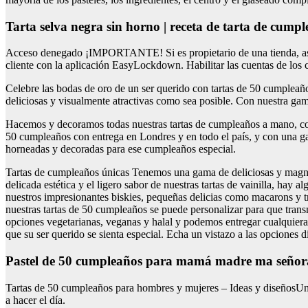
tarta selva negra sin horno | receta de tarta de cump
Acceso denegado ¡IMPORTANTE! Si es propietario de una tienda, asegúr
cliente con la aplicación EasyLockdown. Habilitar las cuentas de los c
Celebre las bodas de oro de un ser querido con tartas de 50 cumpleañ
deliciosas y visualmente atractivas como sea posible. Con nuestra ga
Hacemos y decoramos todas nuestras tartas de cumpleaños a mano, con 
50 cumpleaños con entrega en Londres y en todo el país, y con una ga
horneadas y decoradas para ese cumpleaños especial.
Tartas de cumpleaños únicas Tenemos una gama de deliciosas y magnífi
delicada estética y el ligero sabor de nuestras tartas de vainilla, hay
nuestros impresionantes biskies, pequeñas delicias como macarons y t
nuestras tartas de 50 cumpleaños se puede personalizar para que tra
opciones vegetarianas, veganas y halal y podemos entregar cualquiera
que su ser querido se sienta especial. Echa un vistazo a las opciones 
pastel de 50 cumpleaños para mamá madre ma señor
Tartas de 50 cumpleaños para hombres y mujeres – Ideas y diseñosUn j
a hacer el día.