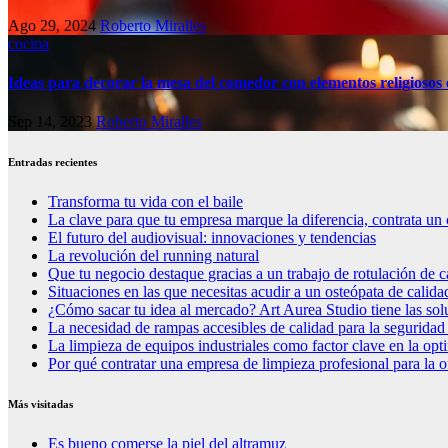
Ago 29, 2024
Roberto Miralles
cocina
Ideas para decorar la mesa del comedor con elementos religiosos 
Sep 14, 2023
Roberto Miralles
Entradas recientes
Transforma tu vida con el baile
La clave para que tu empresa marque la diferencia, contrata un 
El futuro del audiovisual: innovaciones y tendencias
La revolución del running natural
Que tu negocio destaque gracias a un trabajo de rotulación de c
Situaciones en las que necesitas acudir a un osteópata de calida
¿Cómo sacar tu idea al mercado? Art Aurea Studio tiene las so
La necesidad de rampas accesibles de calidad para la seguridad
La limpieza de equipos industriales como factor clave en la op
Por qué contratar una empresa de limpieza profesional para la o
Más visitadas
Es bueno comerse la piel del altramuz