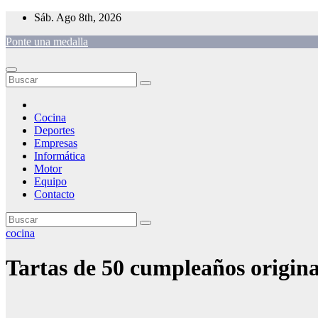
Saltar
Sáb. Ago 8th, 2026
al
Ponte una medalla
contenido
Cocina
Deportes
Empresas
Informática
Motor
Equipo
Contacto
cocina
Tartas de 50 cumpleaños origina