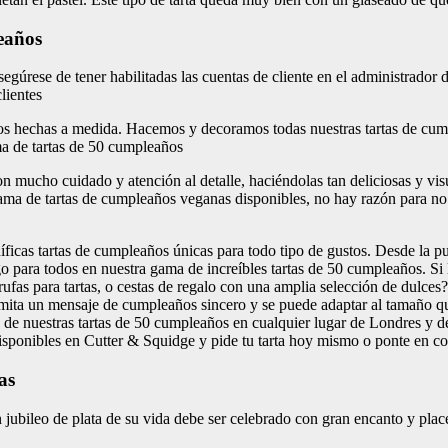
leaños
ese de tener habilitadas las cuentas de cliente en el administrador de
lientes
os hechas a medida. Hacemos y decoramos todas nuestras tartas de cump
ma de tartas de 50 cumpleaños
mucho cuidado y atención al detalle, haciéndolas tan deliciosas y vis
ma de tartas de cumpleaños veganas disponibles, no hay razón para no t
cas tartas de cumpleaños únicas para todo tipo de gustos. Desde la pur
 algo para todos en nuestra gama de increíbles tartas de 50 cumpleaños. S
rufas para tartas, o cestas de regalo con una amplia selección de dulc
nsmita un mensaje de cumpleaños sincero y se puede adaptar al tamaño 
 de nuestras tartas de 50 cumpleaños en cualquier lugar de Londres y d
disponibles en Cutter & Squidge y pide tu tarta hoy mismo o ponte en co
as
ubileo de plata de su vida debe ser celebrado con gran encanto y plac