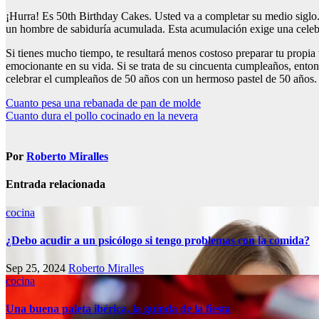
¡Hurra! Es 50th Birthday Cakes. Usted va a completar su medio siglo. 
un hombre de sabiduría acumulada. Esta acumulación exige una celebra
Si tienes mucho tiempo, te resultará menos costoso preparar tu propia 
emocionante en su vida. Si se trata de su cincuenta cumpleaños, enton
celebrar el cumpleaños de 50 años con un hermoso pastel de 50 años.
Navegación
Cuanto pesa una rebanada de pan de molde
Cuanto dura el pollo cocinado en la nevera
de
entradas
Por
Roberto Miralles
Entrada relacionada
cocina
¿Debo acudir a un psicólogo si tengo problemas con la comida?
Sep 25, 2024
Roberto Miralles
cocina
Una buena paleta ibérica, la guinda de la fiesta