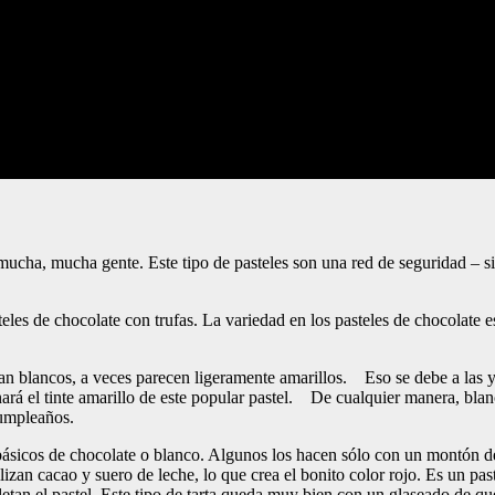
mucha, mucha gente. Este tipo de pasteles son una red de seguridad – si 
les de chocolate con trufas. La variedad en los pasteles de chocolate es 
an blancos, a veces parecen ligeramente amarillos. Eso se debe a las 
nará el tinte amarillo de este popular pastel. De cualquier manera, blanc
cumpleaños.
s básicos de chocolate o blanco. Algunos los hacen sólo con un montón de
utilizan cacao y suero de leche, lo que crea el bonito color rojo. Es un
pletan el pastel. Este tipo de tarta queda muy bien con un glaseado de q