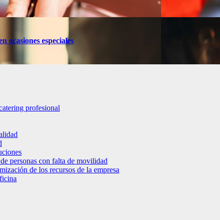
en ocasiones especiales
catering profesional
alidad
d
luciones
 de personas con falta de movilidad
timización de los recursos de la empresa
ficina