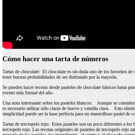
cómo hacer una tarta de números
Tartas de chocolate: El chocolate es sin duda uno de los favoritos de 
tener buenas probabilidades de ser disfrutado por la mayoría.
Se pueden hacer recetas desde pasteles de chocolate básicos hasta paste
evento más formal del año.
Una nota interesante sobre los pasteles blancos: Aunque se consider
es necesario utilizar sólo claras de huevo y vainilla clara. Esto elimi
simplicidad puede ser la base perfecta para un maravilloso pastel de 
Tartas de terciopelo rojo: Estos pasteles son un poco diferentes a lo
terciopelo rojo. Las recetas originales de pasteles de terciopelo rojo 
mayoría de los pasteles, los ingredientes, el centro y el glaseado com