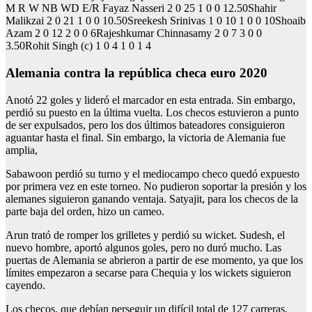
M R W NB WD E/R Fayaz Nasseri 2 0 25 1 0 0 12.50Shahir
Malikzai 2 0 21 1 0 0 10.50Sreekesh Srinivas 1 0 10 1 0 0 10Shoaib
Azam 2 0 12 2 0 0 6Rajeshkumar Chinnasamy 2 0 7 3 0 0
3.50Rohit Singh (c) 1 0 4 1 0 1 4
Alemania contra la república checa euro 2020
Anotó 22 goles y lideró el marcador en esta entrada. Sin embargo,
perdió su puesto en la última vuelta. Los checos estuvieron a punto
de ser expulsados, pero los dos últimos bateadores consiguieron
aguantar hasta el final. Sin embargo, la victoria de Alemania fue
amplia,
Sabawoon perdió su turno y el mediocampo checo quedó expuesto
por primera vez en este torneo. No pudieron soportar la presión y los
alemanes siguieron ganando ventaja. Satyajit, para los checos de la
parte baja del orden, hizo un cameo.
Arun trató de romper los grilletes y perdió su wicket. Sudesh, el
nuevo hombre, aportó algunos goles, pero no duró mucho. Las
puertas de Alemania se abrieron a partir de ese momento, ya que los
límites empezaron a secarse para Chequia y los wickets siguieron
cayendo.
Los checos, que debían perseguir un difícil total de 127 carreras,