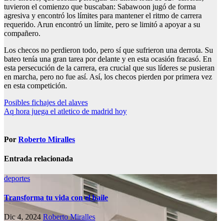
tuvieron el comienzo que buscaban: Sabawoon jugó de forma
agresiva y encontró los límites para mantener el ritmo de carrera
requerido. Arun encontró un límite, pero se limitó a apoyar a su
compañero.
Los checos no perdieron todo, pero sí que sufrieron una derrota. Su
bateo tenía una gran tarea por delante y en esta ocasión fracasó. En
esta persecución de la carrera, era crucial que sus líderes se pusieran
en marcha, pero no fue así. Así, los checos pierden por primera vez
en esta competición.
Navegación
Posibles fichajes del alaves
Aq hora juega el atletico de madrid hoy
de
entradas
Por
Roberto Miralles
Entrada relacionada
deportes
Transforma tu vida con el baile
Dic 4, 2024
Roberto Miralles