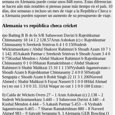
semana en Alemania puede costar unos 848 euros. Estas diferencias
se hacen aún más notables si piensas pasar más tiempo en el país. 10
días, dos semanas o incluso un mes de viaje a la República Checa o
a Alemania pueden suponer un aumento de su presupuesto de viaje.
Alemania vs república checa cricket
rpo Batting R B 4s 6s S/R Sabawoon Davizi b Rajeshkumar
Chinnasamy 18 14 1 2 128.57Arun Ashokan (c) c Rajeshkumar
Chinnasamy b Sreekesh Srinivas 6 4 1 0 150Sudesh
Wickramasekara c Abdul Shakoor Rahimzei b Shoaib Azam 10 7 1
1 142. 85Aakash Parmar c Sreekesh Srinivas b Shoaib Azam 3 4 0
0 75Kushal Mendon c Abdul Shakoor Rahimzei b Rajeshkumar
Chinnasamy 0 1 0 0Sharan Ramakrishnan c Abdul Shakoor
Rahimzei b Shahir Malikzai 15 10 1 1 150Vyshakh Jagannivasan c
Shoaib Azam b Rajeshkumar Chinnasamy 2 4 0 0 50Satyajit
Sengupta c Shoaib Azam b Rohit Singh 22 11 3 1 200Naveed
Ahmed c Shahir Malikzai b Fayaz Nasseri 0 1 0 0 0Hilal Ahmad
(w) no out 1 3 0 0 33. 33Ali Waqar no out 1 1 0 0 100 Extras :
0) Caída de Wickets Overs 27 – 1 Arun Ashokan (c) 2.138 – 2
Sudesh Wickramasekara 3.440 – 3 Sabawoon Davizi 4.340 – 4
Kushal Mendon 4.444 – 5 Aakash Parmar 5.453 – 6 Vyshakh
Jagannivasan 6.465 – 7 Sharan Ramakrishnan 880 – 8 Naveed
Ahmed 983 – 9 Satyajit Sengupta 9. 3 Alemania GER Bowling O