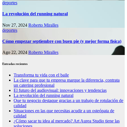
deportes
La revolución del running natural
Nov 27, 2024
Roberto Miralles
deportes
Cómo empezar septiembre con buen pie (y mejor forma física)
Ago 22, 2024
Roberto Miralles
Entradas recientes
Transforma tu vida con el baile
La clave para que tu empresa marque la diferencia, contrata
un catering profesional
El futuro del audiovisual: innovaciones y tendencias
La revolución del running natural
Que tu negocio destaque gracias a un trabajo de rotulación de
calidad
Situaciones en las que necesitas acudir a un osteópata de
calidad
¿Cómo sacar tu idea al mercado? Art Aurea Studio tiene las
soluciones