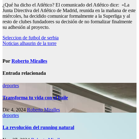
¿Qué ha dicho el Atlético? El comunicado del Atlético dice: «La
Junta Directiva del Atlético de Madrid, reunida en la mañana de este
miércoles, ha decidido comunicar formalmente a la Superliga y al
resto de clubes fundadores su decisión de no formalizar finalmente
su adhesión al proyecto.
Navegación
Seleccion de futbol de serbia
Noticias alhaurin de la torre
de
entradas
Por
Roberto Miralles
Entrada relacionada
deportes
Transforma tu vida con el baile
Dic 4, 2024
Roberto Miralles
deportes
La revolución del running natural