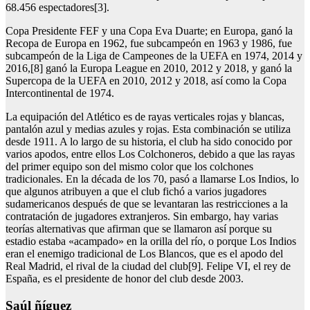
68.456 espectadores[3].
Copa Presidente FEF y una Copa Eva Duarte; en Europa, ganó la
Recopa de Europa en 1962, fue subcampeón en 1963 y 1986, fue
subcampeón de la Liga de Campeones de la UEFA en 1974, 2014 y
2016,[8] ganó la Europa League en 2010, 2012 y 2018, y ganó la
Supercopa de la UEFA en 2010, 2012 y 2018, así como la Copa
Intercontinental de 1974.
La equipación del Atlético es de rayas verticales rojas y blancas,
pantalón azul y medias azules y rojas. Esta combinación se utiliza
desde 1911. A lo largo de su historia, el club ha sido conocido por
varios apodos, entre ellos Los Colchoneros, debido a que las rayas
del primer equipo son del mismo color que los colchones
tradicionales. En la década de los 70, pasó a llamarse Los Indios, lo
que algunos atribuyen a que el club fichó a varios jugadores
sudamericanos después de que se levantaran las restricciones a la
contratación de jugadores extranjeros. Sin embargo, hay varias
teorías alternativas que afirman que se llamaron así porque su
estadio estaba «acampado» en la orilla del río, o porque Los Indios
eran el enemigo tradicional de Los Blancos, que es el apodo del
Real Madrid, el rival de la ciudad del club[9]. Felipe VI, el rey de
España, es el presidente de honor del club desde 2003.
Saúl ñíguez