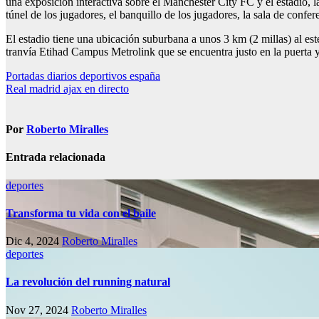
una exposición interactiva sobre el Manchester City FC y el estadio, l
túnel de los jugadores, el banquillo de los jugadores, la sala de confere
El estadio tiene una ubicación suburbana a unos 3 km (2 millas) al est
tranvía Etihad Campus Metrolink que se encuentra justo en la puerta y a
Navegación
Portadas diarios deportivos españa
Real madrid ajax en directo
de
entradas
Por
Roberto Miralles
Entrada relacionada
deportes
Transforma tu vida con el baile
Dic 4, 2024
Roberto Miralles
deportes
La revolución del running natural
Nov 27, 2024
Roberto Miralles