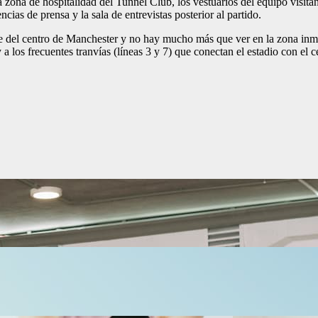
a zona de hospitalidad del Tunnel Club, los vestuarios del equipo visitan
ncias de prensa y la sala de entrevistas posterior al partido.
e del centro de Manchester y no hay mucho más que ver en la zona inmedi
 los frecuentes tranvías (líneas 3 y 7) que conectan el estadio con el c