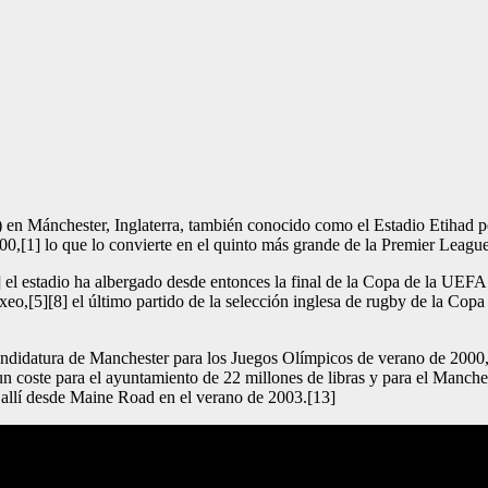
Mánchester, Inglaterra, también conocido como el Estadio Etihad por 
00,[1] lo que lo convierte en el quinto más grande de la Premier Leagu
 estadio ha albergado desde entonces la final de la Copa de la UEFA de
boxeo,[5][8] el último partido de la selección inglesa de rugby de la 
 candidatura de Manchester para los Juegos Olímpicos de verano de 200
n coste para el ayuntamiento de 22 millones de libras y para el Manches
ó allí desde Maine Road en el verano de 2003.[13]