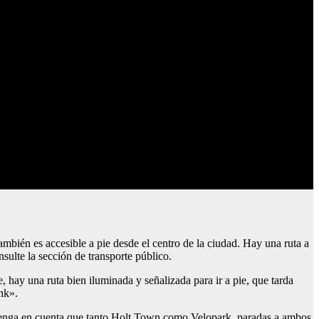
también es accesible a pie desde el centro de la ciudad. Hay una ruta a
ulte la sección de transporte público.
, hay una ruta bien iluminada y señalizada para ir a pie, que tarda
nk».
 Tenga en cuenta que tanto Holt Town como Velopark, paradas a ambos