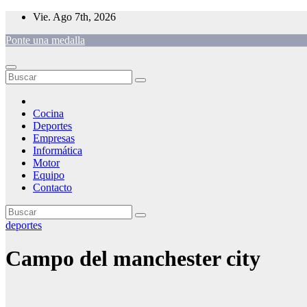
Saltar
Vie. Ago 7th, 2026
al
Ponte una medalla
contenido
Cocina
Deportes
Empresas
Informática
Motor
Equipo
Contacto
deportes
Campo del manchester city