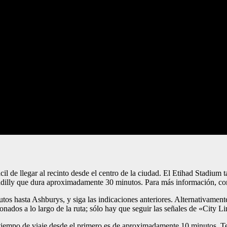
cil de llegar al recinto desde el centro de la ciudad. El Etihad Stadium 
adilly que dura aproximadamente 30 minutos. Para más información, cons
tos hasta Ashburys, y siga las indicaciones anteriores. Alternativamente
nados a lo largo de la ruta; sólo hay que seguir las señales de «City Li
l tiempo de viaje desde el primero es de aproximadamente 10 minutos.