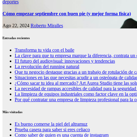
deportes
Cómo empezar septiembre con buen pie (y mejor forma física)
Ago 22, 2024
Roberto Miralles
Entradas recientes
Transforma tu vida con el baile
La clave para que tu empresa marque la diferencia, contrata un 
El futuro del audiovisual: innovaciones y tendencias
La revolución del running natural
Que tu negocio destaque gracias a un trabajo de rotulación de c
Situaciones en las que necesitas acudir a un osteópata de calida
¿Cómo sacar tu idea al mercado? Art Aurea Studio tiene las so
La necesidad de rampas accesibles de calidad para la seguridad
La limpieza de equipos industriales como factor clave en la op
Por qué contratar una empresa de limpieza profesional para la o
Más visitadas
Es bueno comerse la piel del altramuz
Prueba casera para saber si eres celiaco
Como saber de quien es una cuenta de instagram