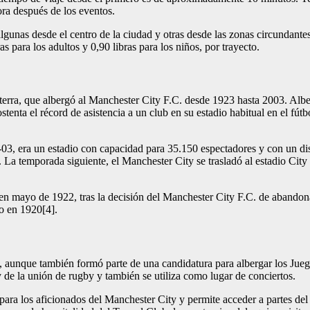
ra después de los eventos.
 algunas desde el centro de la ciudad y otras desde las zonas circundan
as para los adultos y 0,90 libras para los niños, por trayecto.
erra, que albergó al Manchester City F.C. desde 1923 hasta 2003. Alberg
tenta el récord de asistencia a un club en su estadio habitual en el fútb
, era un estadio con capacidad para 35.150 espectadores y con un dise
. La temporada siguiente, el Manchester City se trasladó al estadio City
en mayo de 1922, tras la decisión del Manchester City F.C. de abandon
o en 1920[4].
, aunque también formó parte de una candidatura para albergar los Jue
y de la unión de rugby y también se utiliza como lugar de conciertos.
a para los aficionados del Manchester City y permite acceder a partes de