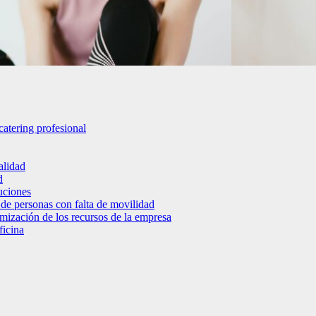
catering profesional
alidad
d
luciones
 de personas con falta de movilidad
timización de los recursos de la empresa
ficina