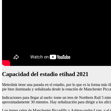
capacidad del estadio etihad 2021
Metrolink tiene una parada en el estadio, por lo que es la forma más fá
pie bien iluminada y señalizada desde la estación de Manchester Picc
Indicaciones para llegar al suelo: tome un tren de Northern Rail 5 minu
aproximadamente 30 minutos. Hay señalización para dirigir a los aficio
Los trenes salen de Manchester Piccadilly y Ashton-under-Lyne, y e