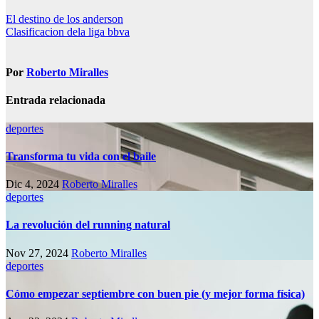
Navegación
El destino de los anderson
Clasificacion dela liga bbva
de
entradas
Por
Roberto Miralles
Entrada relacionada
deportes
Transforma tu vida con el baile
Dic 4, 2024
Roberto Miralles
deportes
La revolución del running natural
Nov 27, 2024
Roberto Miralles
deportes
Cómo empezar septiembre con buen pie (y mejor forma física)