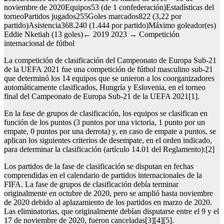
noviembre de 2020Equipos53 (de 1 confederación)Estadísticas del
torneoPartidos jugados255Goles marcados822 (3,22 por
partido)Asistencia368.240 (1.444 por partido)Máximo goleador(es)
Eddie Nketiah (13 goles)← 2019 2023 → Competición
internacional de fútbol
La competición de clasificación del Campeonato de Europa Sub-21
de la UEFA 2021 fue una competición de fútbol masculino sub-21
que determinó los 14 equipos que se unieron a los coorganizadores
automáticamente clasificados, Hungría y Eslovenia, en el torneo
final del Campeonato de Europa Sub-21 de la UEFA 2021[1].
En la fase de grupos de clasificación, los equipos se clasifican en
función de los puntos (3 puntos por una victoria, 1 punto por un
empate, 0 puntos por una derrota) y, en caso de empate a puntos, se
aplican los siguientes criterios de desempate, en el orden indicado,
para determinar la clasificación (artículo 14.01 del Reglamento):[2]
Los partidos de la fase de clasificación se disputan en fechas
comprendidas en el calendario de partidos internacionales de la
FIFA. La fase de grupos de clasificación debía terminar
originalmente en octubre de 2020, pero se amplió hasta noviembre
de 2020 debido al aplazamiento de los partidos en marzo de 2020.
Las eliminatorias, que originalmente debían disputarse entre el 9 y el
17 de noviembre de 2020, fueron canceladas[3][4][5].