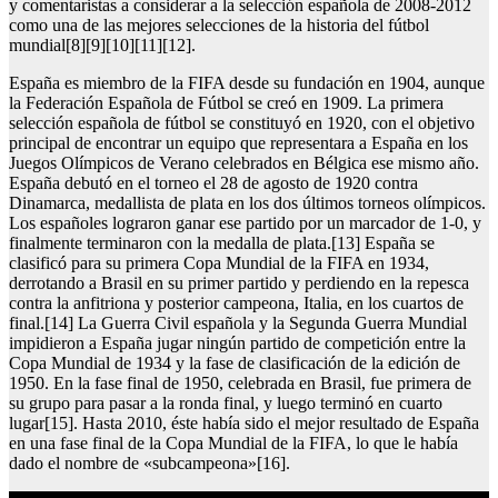
y comentaristas a considerar a la selección española de 2008-2012
como una de las mejores selecciones de la historia del fútbol
mundial[8][9][10][11][12].
España es miembro de la FIFA desde su fundación en 1904, aunque
la Federación Española de Fútbol se creó en 1909. La primera
selección española de fútbol se constituyó en 1920, con el objetivo
principal de encontrar un equipo que representara a España en los
Juegos Olímpicos de Verano celebrados en Bélgica ese mismo año.
España debutó en el torneo el 28 de agosto de 1920 contra
Dinamarca, medallista de plata en los dos últimos torneos olímpicos.
Los españoles lograron ganar ese partido por un marcador de 1-0, y
finalmente terminaron con la medalla de plata.[13] España se
clasificó para su primera Copa Mundial de la FIFA en 1934,
derrotando a Brasil en su primer partido y perdiendo en la repesca
contra la anfitriona y posterior campeona, Italia, en los cuartos de
final.[14] La Guerra Civil española y la Segunda Guerra Mundial
impidieron a España jugar ningún partido de competición entre la
Copa Mundial de 1934 y la fase de clasificación de la edición de
1950. En la fase final de 1950, celebrada en Brasil, fue primera de
su grupo para pasar a la ronda final, y luego terminó en cuarto
lugar[15]. Hasta 2010, éste había sido el mejor resultado de España
en una fase final de la Copa Mundial de la FIFA, lo que le había
dado el nombre de «subcampeona»[16].