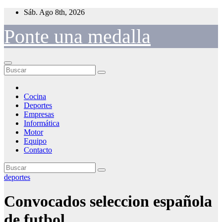
Saltar
Sáb. Ago 8th, 2026
al
contenido
Ponte una medalla
Cocina
Deportes
Empresas
Informática
Motor
Equipo
Contacto
deportes
Convocados seleccion española
de futbol