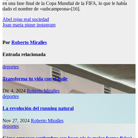
en una fase final de la Copa Mundial de la FIFA, lo que le había
dado el nombre de «subcampeona»[16].
Navegación
Abel rojas real sociedad
Joan maria pique instagram
de
entradas
Por
Roberto Miralles
Entrada relacionada
deportes
Transforma tu vida con el baile
Dic 4, 2024
Roberto Miralles
deportes
La revolución del running natural
Nov 27, 2024
Roberto Miralles
deportes