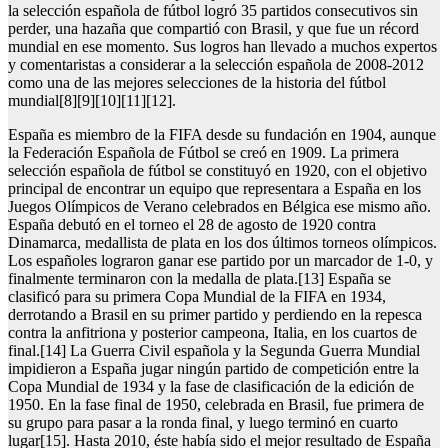
la selección española de fútbol logró 35 partidos consecutivos sin
perder, una hazaña que compartió con Brasil, y que fue un récord
mundial en ese momento. Sus logros han llevado a muchos expertos
y comentaristas a considerar a la selección española de 2008-2012
como una de las mejores selecciones de la historia del fútbol
mundial[8][9][10][11][12].
España es miembro de la FIFA desde su fundación en 1904, aunque
la Federación Española de Fútbol se creó en 1909. La primera
selección española de fútbol se constituyó en 1920, con el objetivo
principal de encontrar un equipo que representara a España en los
Juegos Olímpicos de Verano celebrados en Bélgica ese mismo año.
España debutó en el torneo el 28 de agosto de 1920 contra
Dinamarca, medallista de plata en los dos últimos torneos olímpicos.
Los españoles lograron ganar ese partido por un marcador de 1-0, y
finalmente terminaron con la medalla de plata.[13] España se
clasificó para su primera Copa Mundial de la FIFA en 1934,
derrotando a Brasil en su primer partido y perdiendo en la repesca
contra la anfitriona y posterior campeona, Italia, en los cuartos de
final.[14] La Guerra Civil española y la Segunda Guerra Mundial
impidieron a España jugar ningún partido de competición entre la
Copa Mundial de 1934 y la fase de clasificación de la edición de
1950. En la fase final de 1950, celebrada en Brasil, fue primera de
su grupo para pasar a la ronda final, y luego terminó en cuarto
lugar[15]. Hasta 2010, éste había sido el mejor resultado de España