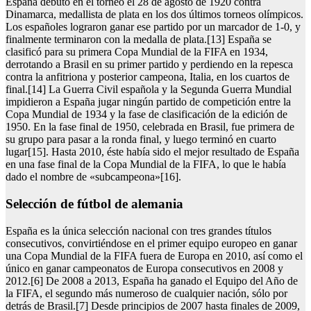
España debutó en el torneo el 28 de agosto de 1920 contra
Dinamarca, medallista de plata en los dos últimos torneos olímpicos.
Los españoles lograron ganar ese partido por un marcador de 1-0, y
finalmente terminaron con la medalla de plata.[13] España se
clasificó para su primera Copa Mundial de la FIFA en 1934,
derrotando a Brasil en su primer partido y perdiendo en la repesca
contra la anfitriona y posterior campeona, Italia, en los cuartos de
final.[14] La Guerra Civil española y la Segunda Guerra Mundial
impidieron a España jugar ningún partido de competición entre la
Copa Mundial de 1934 y la fase de clasificación de la edición de
1950. En la fase final de 1950, celebrada en Brasil, fue primera de
su grupo para pasar a la ronda final, y luego terminó en cuarto
lugar[15]. Hasta 2010, éste había sido el mejor resultado de España
en una fase final de la Copa Mundial de la FIFA, lo que le había
dado el nombre de «subcampeona»[16].
selección de fútbol de alemania
España es la única selección nacional con tres grandes títulos
consecutivos, convirtiéndose en el primer equipo europeo en ganar
una Copa Mundial de la FIFA fuera de Europa en 2010, así como el
único en ganar campeonatos de Europa consecutivos en 2008 y
2012.[6] De 2008 a 2013, España ha ganado el Equipo del Año de
la FIFA, el segundo más numeroso de cualquier nación, sólo por
detrás de Brasil.[7] Desde principios de 2007 hasta finales de 2009,