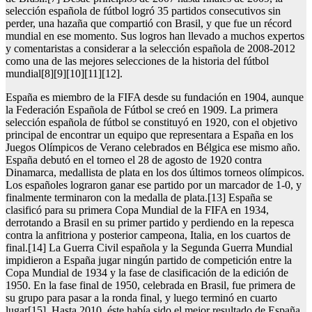
selección española de fútbol logró 35 partidos consecutivos sin
perder, una hazaña que compartió con Brasil, y que fue un récord
mundial en ese momento. Sus logros han llevado a muchos expertos
y comentaristas a considerar a la selección española de 2008-2012
como una de las mejores selecciones de la historia del fútbol
mundial[8][9][10][11][12].
España es miembro de la FIFA desde su fundación en 1904, aunque
la Federación Española de Fútbol se creó en 1909. La primera
selección española de fútbol se constituyó en 1920, con el objetivo
principal de encontrar un equipo que representara a España en los
Juegos Olímpicos de Verano celebrados en Bélgica ese mismo año.
España debutó en el torneo el 28 de agosto de 1920 contra
Dinamarca, medallista de plata en los dos últimos torneos olímpicos.
Los españoles lograron ganar ese partido por un marcador de 1-0, y
finalmente terminaron con la medalla de plata.[13] España se
clasificó para su primera Copa Mundial de la FIFA en 1934,
derrotando a Brasil en su primer partido y perdiendo en la repesca
contra la anfitriona y posterior campeona, Italia, en los cuartos de
final.[14] La Guerra Civil española y la Segunda Guerra Mundial
impidieron a España jugar ningún partido de competición entre la
Copa Mundial de 1934 y la fase de clasificación de la edición de
1950. En la fase final de 1950, celebrada en Brasil, fue primera de
su grupo para pasar a la ronda final, y luego terminó en cuarto
lugar[15]. Hasta 2010, éste había sido el mejor resultado de España