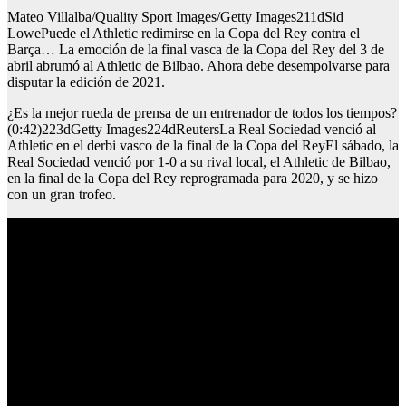
Mateo Villalba/Quality Sport Images/Getty Images211dSid
LowePuede el Athletic redimirse en la Copa del Rey contra el
Barça… La emoción de la final vasca de la Copa del Rey del 3 de
abril abrumó al Athletic de Bilbao. Ahora debe desempolvarse para
disputar la edición de 2021.
¿Es la mejor rueda de prensa de un entrenador de todos los tiempos?
(0:42)223dGetty Images224dReutersLa Real Sociedad venció al
Athletic en el derbi vasco de la final de la Copa del ReyEl sábado, la
Real Sociedad venció por 1-0 a su rival local, el Athletic de Bilbao,
en la final de la Copa del Rey reprogramada para 2020, y se hizo
con un gran trofeo.