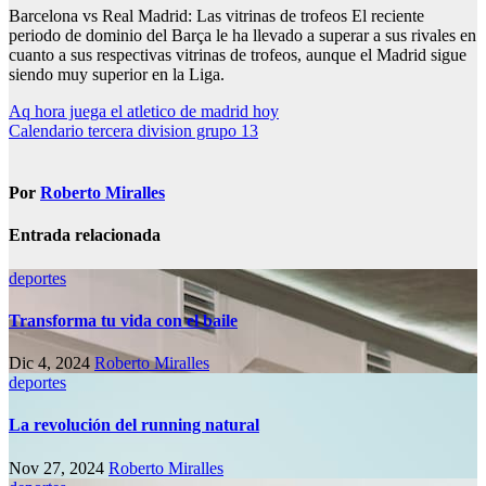
Barcelona vs Real Madrid: Las vitrinas de trofeos El reciente
periodo de dominio del Barça le ha llevado a superar a sus rivales en
cuanto a sus respectivas vitrinas de trofeos, aunque el Madrid sigue
siendo muy superior en la Liga.
Navegación
Aq hora juega el atletico de madrid hoy
Calendario tercera division grupo 13
de
entradas
Por
Roberto Miralles
Entrada relacionada
deportes
Transforma tu vida con el baile
Dic 4, 2024
Roberto Miralles
deportes
La revolución del running natural
Nov 27, 2024
Roberto Miralles