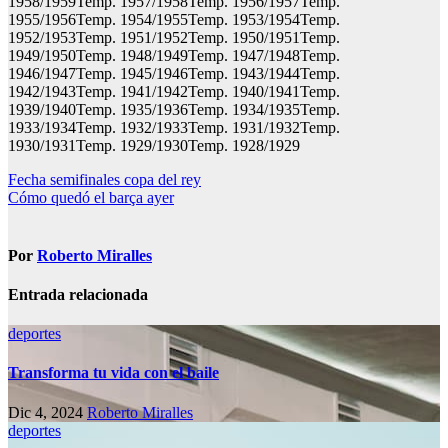
1958/1959Temp. 1957/1958Temp. 1956/1957Temp.
1955/1956Temp. 1954/1955Temp. 1953/1954Temp.
1952/1953Temp. 1951/1952Temp. 1950/1951Temp.
1949/1950Temp. 1948/1949Temp. 1947/1948Temp.
1946/1947Temp. 1945/1946Temp. 1943/1944Temp.
1942/1943Temp. 1941/1942Temp. 1940/1941Temp.
1939/1940Temp. 1935/1936Temp. 1934/1935Temp.
1933/1934Temp. 1932/1933Temp. 1931/1932Temp.
1930/1931Temp. 1929/1930Temp. 1928/1929
Navegación
Fecha semifinales copa del rey
Cómo quedó el barça ayer
de
entradas
Por
Roberto Miralles
Entrada relacionada
deportes
Transforma tu vida con el baile
Dic 4, 2024
Roberto Miralles
deportes