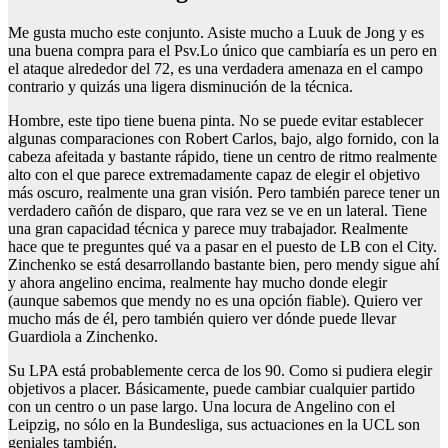
Me gusta mucho este conjunto. Asiste mucho a Luuk de Jong y es
una buena compra para el Psv.Lo único que cambiaría es un pero en
el ataque alrededor del 72, es una verdadera amenaza en el campo
contrario y quizás una ligera disminución de la técnica.
Hombre, este tipo tiene buena pinta. No se puede evitar establecer
algunas comparaciones con Robert Carlos, bajo, algo fornido, con la
cabeza afeitada y bastante rápido, tiene un centro de ritmo realmente
alto con el que parece extremadamente capaz de elegir el objetivo
más oscuro, realmente una gran visión. Pero también parece tener un
verdadero cañón de disparo, que rara vez se ve en un lateral. Tiene
una gran capacidad técnica y parece muy trabajador. Realmente
hace que te preguntes qué va a pasar en el puesto de LB con el City.
Zinchenko se está desarrollando bastante bien, pero mendy sigue ahí
y ahora angelino encima, realmente hay mucho donde elegir
(aunque sabemos que mendy no es una opción fiable). Quiero ver
mucho más de él, pero también quiero ver dónde puede llevar
Guardiola a Zinchenko.
Su LPA está probablemente cerca de los 90. Como si pudiera elegir
objetivos a placer. Básicamente, puede cambiar cualquier partido
con un centro o un pase largo. Una locura de Angelino con el
Leipzig, no sólo en la Bundesliga, sus actuaciones en la UCL son
geniales también.