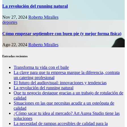
La revolución del running natural
Nov 27, 2024
Roberto Miralles
deportes
Cómo empezar septiembre con buen pie (y mejor forma física)
Ago 22, 2024
Roberto Miralles
Entradas recientes
Transforma tu vida con el baile
La clave para que tu empresa marque la diferencia, contrata
un catering profesional
El futuro del audiovisual: innovaciones y tendencias
La revolución del running natural
Que tu negocio destaque gracias a un trabajo de rotulación de
calidad
Situaciones en las que necesitas acudir a un osteópata de
calidad
¿Cómo sacar tu idea al mercado? Art Aurea Studio tiene las
soluciones
La necesidad de rampas accesibles de calidad para la