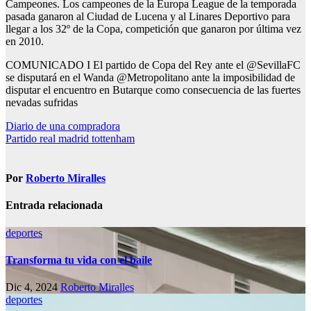
Campeones. Los campeones de la Europa League de la temporada
pasada ganaron al Ciudad de Lucena y al Linares Deportivo para
llegar a los 32º de la Copa, competición que ganaron por última vez
en 2010.
COMUNICADO I El partido de Copa del Rey ante el @SevillaFC
se disputará en el Wanda @Metropolitano ante la imposibilidad de
disputar el encuentro en Butarque como consecuencia de las fuertes
nevadas sufridas
Navegación
Diario de una compradora
Partido real madrid tottenham
de
entradas
Por
Roberto Miralles
Entrada relacionada
deportes
Transforma tu vida con el baile
Dic 4, 2024
Roberto Miralles
deportes