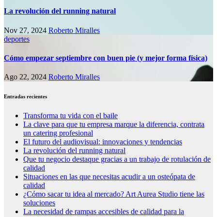
La revolución del running natural
Nov 27, 2024
Roberto Miralles
deportes
Cómo empezar septiembre con buen pie (y mejor forma física)
Ago 22, 2024
Roberto Miralles
Entradas recientes
Transforma tu vida con el baile
La clave para que tu empresa marque la diferencia, contrata
un catering profesional
El futuro del audiovisual: innovaciones y tendencias
La revolución del running natural
Que tu negocio destaque gracias a un trabajo de rotulación de
calidad
Situaciones en las que necesitas acudir a un osteópata de
calidad
¿Cómo sacar tu idea al mercado? Art Aurea Studio tiene las
soluciones
La necesidad de rampas accesibles de calidad para la