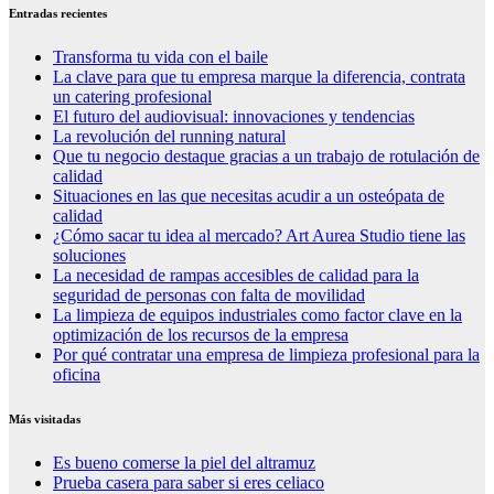
Entradas recientes
Transforma tu vida con el baile
La clave para que tu empresa marque la diferencia, contrata
un catering profesional
El futuro del audiovisual: innovaciones y tendencias
La revolución del running natural
Que tu negocio destaque gracias a un trabajo de rotulación de
calidad
Situaciones en las que necesitas acudir a un osteópata de
calidad
¿Cómo sacar tu idea al mercado? Art Aurea Studio tiene las
soluciones
La necesidad de rampas accesibles de calidad para la
seguridad de personas con falta de movilidad
La limpieza de equipos industriales como factor clave en la
optimización de los recursos de la empresa
Por qué contratar una empresa de limpieza profesional para la
oficina
Más visitadas
Es bueno comerse la piel del altramuz
Prueba casera para saber si eres celiaco