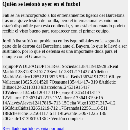
quién se lesionó ayer en el fútbol
Fati se ha reincorporado a los entrenamientos ligeros del Barcelona
tras una grave lesión de rodilla, pero el internacional español no
estará disponible para esta contienda, y no está claro cuándo podría
recibir el visto bueno para reaparecer con el primer equipo.
Jordi Alba sufrió un problema en los isquiotibiales en la segunda
parte de la derrota del Barcelona ante el Bayern, lo que le llevó a ser
sustituido, por lo que el defensa es una importante duda para el
choque con el Granada.
EquipoPWDLFAGDPTS1Real Sociedad138411910928 2Real
Madrid1283128131527 3Sevilla128312171427 4Atletico
MadridAtletico126512113823 5Real Betis136341917221 6Rayo
Vallecano136251914520 7Osasuna135441417- 319 8Athletic
Bilbao12462118318 9Barcelona124531915417
10Valencia134542120117 11Espanyol134541413117
12Villarreal123631412215 13Mallorca133641319-615
14AlavésAlavés12417815- 713 15Celta Vigo133371317-412
16CádizCádiz132651219-712 17Granada122551116-511
18ElcheElche132561117-611 19Levante130671225-136
20Getafe13139619-136 > Versión completa
Navegación
Resultado partido españa portugal