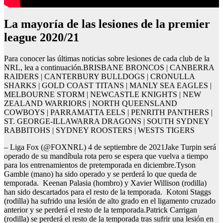
la mayoría de las lesiones de la premier
league 2020/21
Para conocer las últimas noticias sobre lesiones de cada club de la
NRL, lea a continuación.BRISBANE BRONCOS | CANBERRA
RAIDERS | CANTERBURY BULLDOGS | CRONULLA
SHARKS | GOLD COAST TITANS | MANLY SEA EAGLES |
MELBOURNE STORM | NEWCASTLE KNIGHTS | NEW
ZEALAND WARRIORS | NORTH QUEENSLAND
COWBOYS | PARRAMATTA EELS | PENRITH PANTHERS |
ST. GEORGE-ILLAWARRA DRAGONS | SOUTH SYDNEY
RABBITOHS | SYDNEY ROOSTERS | WESTS TIGERS
– Liga Fox (@FOXNRL) 4 de septiembre de 2021Jake Turpin será
operado de su mandíbula rota pero se espera que vuelva a tiempo
para los entrenamientos de pretemporada en diciembre.Tyson
Gamble (mano) ha sido operado y se perderá lo que queda de
temporada. Keenan Palasia (hombro) y Xavier Willison (rodilla)
han sido descartados para el resto de la temporada. Kotoni Staggs
(rodilla) ha sufrido una lesión de alto grado en el ligamento cruzado
anterior y se perderá el resto de la temporada.Patrick Carrigan
(rodilla) se perderá el resto de la temporada tras sufrir una lesión en