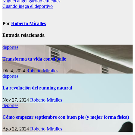
Navegación
Miguel ángel garrido cifuentes
Cuando juega el deportivo
de
entradas
Por
Roberto Miralles
Entrada relacionada
deportes
Transforma tu vida con el baile
Dic 4, 2024
Roberto Miralles
deportes
La revolución del running natural
Nov 27, 2024
Roberto Miralles
deportes
Cómo empezar septiembre con buen pie (y mejor forma física)
Ago 22, 2024
Roberto Miralles