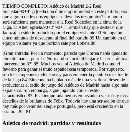
TIEMPO COMPLETO: Atlético de Madrid 2-2 Real
Sociedad90+4′ ¿Queda una última oportunidad en este partido para
que alguno de los dos equipos se lleve los tres puntos? Un punto
será suficiente para mantener a la Real Sociedad en la cima de la
Liga. El Atleti aprieta.90+2′ 90+1’También hay que destacar que
Januzaj ha sido introducido por el equipo visitante.90’Se jugarán
cinco minutos de descuento al final del partido.89’Un cambio en el
equipo visitante ya que Sorloth sale por Lobete.88′
¡Gran entrada! Por un momento, parecía que Correa había quedado
libre de marca, pero Le Normand se lució al llegar y hacer la última
intervención.87′ 85′ Muchos ven al Atlético de Madrid como el
favorito para ganar el título español esta temporada. Por supuesto,
son los campeones defensores y parecen tener la plantilla más fuerte
de la Liga.84′ Simeone ha hablado más de una vez de su deseo de
evolucionar el estilo de juego del Atlético de Madrid hacia algo más
expansivo. Sin embargo, sigue jugando con su estilo
característico.83′ Esta temporada hemos empezado a ver más y más
destellos de la brillantez de Félix. Todavía hay una sensación de que
hay más por venir del ataque portugués, pero está creciendo en la
estatura. 82′ 81′
atlético de madrid: partidos y resultados