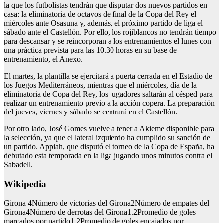
la que los futbolistas tendrán que disputar dos nuevos partidos en
casa: la eliminatoria de octavos de final de la Copa del Rey el
miércoles ante Osasuna y, además, el próximo partido de liga el
sábado ante el Castellón. Por ello, los rojiblancos no tendrán tiempo
para descansar y se reincorporan a los entrenamientos el lunes con
una práctica prevista para las 10.30 horas en su base de
entrenamiento, el Anexo.
El martes, la plantilla se ejercitará a puerta cerrada en el Estadio de
los Juegos Mediterráneos, mientras que el miércoles, día de la
eliminatoria de Copa del Rey, los jugadores saltarán al césped para
realizar un entrenamiento previo a la acción copera. La preparación
del jueves, viernes y sábado se centrará en el Castellón.
Por otro lado, José Gomes vuelve a tener a Akieme disponible para
la selección, ya que el lateral izquierdo ha cumplido su sanción de
un partido. Appiah, que disputó el torneo de la Copa de España, ha
debutado esta temporada en la liga jugando unos minutos contra el
Sabadell.
wikipedia
Girona 4Número de victorias del Girona2Número de empates del
Girona4Número de derrotas del Girona1.2Promedio de goles
marcados por partido1.2Promedio de goles encajados por