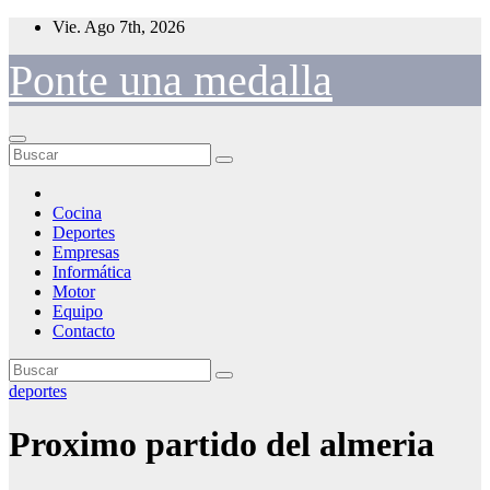
Saltar
Vie. Ago 7th, 2026
al
contenido
Ponte una medalla
Cocina
Deportes
Empresas
Informática
Motor
Equipo
Contacto
deportes
Proximo partido del almeria