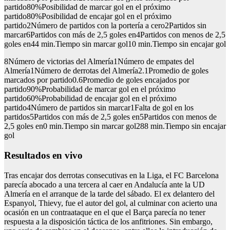
partido80%Posibilidad de marcar gol en el próximo
partido80%Posibilidad de encajar gol en el próximo
partido2Número de partidos con la portería a cero2Partidos sin
marcar6Partidos con más de 2,5 goles en4Partidos con menos de 2,5
goles en44 min.Tiempo sin marcar gol10 min.Tiempo sin encajar gol
8Número de victorias del Almería1Número de empates del
Almería1Número de derrotas del Almería2.1Promedio de goles
marcados por partido0.6Promedio de goles encajados por
partido90%Probabilidad de marcar gol en el próximo
partido60%Probabilidad de encajar gol en el próximo
partido4Número de partidos sin marcar1Falta de gol en los
partidos5Partidos con más de 2,5 goles en5Partidos con menos de
2,5 goles en0 min.Tiempo sin marcar gol288 min.Tiempo sin encajar
gol
resultados en vivo
Tras encajar dos derrotas consecutivas en la Liga, el FC Barcelona
parecía abocado a una tercera al caer en Andalucía ante la UD
Almería en el arranque de la tarde del sábado. El ex delantero del
Espanyol, Thievy, fue el autor del gol, al culminar con acierto una
ocasión en un contraataque en el que el Barça parecía no tener
respuesta a la disposición táctica de los anfitriones. Sin embargo,