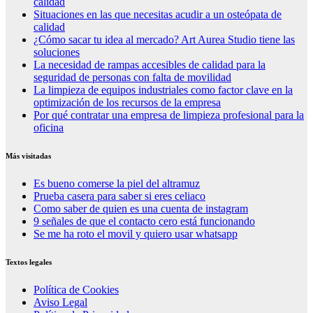
calidad
Situaciones en las que necesitas acudir a un osteópata de
calidad
¿Cómo sacar tu idea al mercado? Art Aurea Studio tiene las
soluciones
La necesidad de rampas accesibles de calidad para la
seguridad de personas con falta de movilidad
La limpieza de equipos industriales como factor clave en la
optimización de los recursos de la empresa
Por qué contratar una empresa de limpieza profesional para la
oficina
Más visitadas
Es bueno comerse la piel del altramuz
Prueba casera para saber si eres celiaco
Como saber de quien es una cuenta de instagram
9 señales de que el contacto cero está funcionando
Se me ha roto el movil y quiero usar whatsapp
Textos legales
Política de Cookies
Aviso Legal