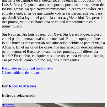
una serie de cambios en el descanso, entre ellos la introducción de
Luis Suárez y Neymar, cambiaron poco a poco las tornas a favor de
los blaugranas, ya que Neymar transformó un centro de Suárez en el
empate a uno, antes de que Luisito volviera a marcar, esta vez para
que Jordi Alba lograra el gol de la victoria. ¿Merecido? No, pero sí
tres puntos, ya que el Barcelona se colocó temporalmente en el
primer puesto.
Sin Neymar. Sin Luis Suárez. Sin Xavi. Sin Gerard Piqué; incluso
con el parón internacional inminente, Luis Enrique optó por alinear
lo que muchos considerarían una alineación debilitada para el viaje a
Almería. En el mejor de los casos, fue una selección desconcertante,
pero mientras el Barça se llevara los tres puntos, ¿qué diferencia
habría? En cambio, cualquier cosa que no sea una victoria… bueno,
eso plantearía, como mínimo, algunos interrogantes.
Navegación
Resultado partido real madrid ayer
Girona athletic de bilbao
de
entradas
Por
Roberto Miralles
Entrada relacionada
deportes