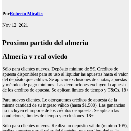
Por
Roberto Miralles
Nov 12, 2021
Proximo partido del almeria
almería v real oviedo
Sólo para clientes nuevos. Depósito mínimo de 5€. Créditos de
apuesta disponibles para su uso al liquidar las apuestas hasta el valor
del depósito que califica. Se aplican exclusiones de cuotas, apuestas
y métodos de pago mínimos. Las devoluciones excluyen la apuesta
de los créditos de apuesta. Se aplican límites de tiempo y T&Cs. 18+
Para nuevos clientes. Le otorgaremos créditos de apuesta de la
misma cantidad de su ingreso válido (hasta $1,500). Las ganancias
no incluyen el importe de los créditos de apuesta. Se aplican las
condiciones, límites de tiempo y exclusiones. 18+
Sólo para clientes nuevos. Realiza un depósito válido (mínimo 10$),
realiza apuestas por el valor del depósito, una vez liquidadas, la