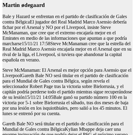
martin ødegaard
Bale y Hazard se enfrentan en el partido de clasificación de Gales
contra BélgicaEl jugador del Real Madrid Marco Asensio debería
fichar por el Arsenal y NO por el Liverpool, insiste Steve
McManaman, que cree que el extremo encajaría mejor en el
Emirates en medio de las informaciones que apuntan a que podría
marcharse15/11/21 17:58Steve McManaman cree que la estrella del
Real Madrid Marco Asensio encajaría mejor en el Arsenal que en su
rival de la liga, el Liverpool, si tuviera que abandonar la capital
española en verano.
Steve McManaman: El Arsenal es mejor opción para Asensio que el
LiverpoolGareth Bale NO será titular en el partido de clasificación
para el Mundial de Gales contra Bélgica, según revela el
seleccionador Robert Page tras la victoria sobre Bielorrusia, y el
capitán podría perderse todo el partido mientras sigue recuperándose
de su lesión15/11/21 14:05Bale ganó su partido número 100 en la
victoria por 5-1 sobre Bielorrusia el sábado, tras dos meses de baja
por una lesión en los isquiotibiales, pero salió a los 45 minutos. El
lunes se entrenó por su cuenta.
Gareth Bale NO será titular en el partido de clasificación para el
Mundial de Gales contra BélgicaKylian Mbappe deja caer una
enorme insinuación de que podría dejar el PSG el próximo verano,