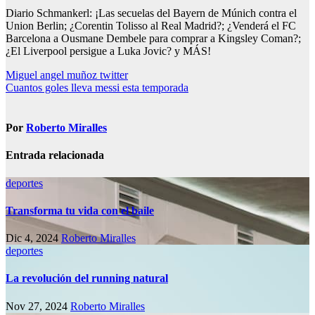
Diario Schmankerl: ¡Las secuelas del Bayern de Múnich contra el
Union Berlin; ¿Corentin Tolisso al Real Madrid?; ¿Venderá el FC
Barcelona a Ousmane Dembele para comprar a Kingsley Coman?;
¿El Liverpool persigue a Luka Jovic? y MÁS!
Navegación
Miguel angel muñoz twitter
Cuantos goles lleva messi esta temporada
de
entradas
Por
Roberto Miralles
Entrada relacionada
deportes
Transforma tu vida con el baile
Dic 4, 2024
Roberto Miralles
deportes
La revolución del running natural
Nov 27, 2024
Roberto Miralles