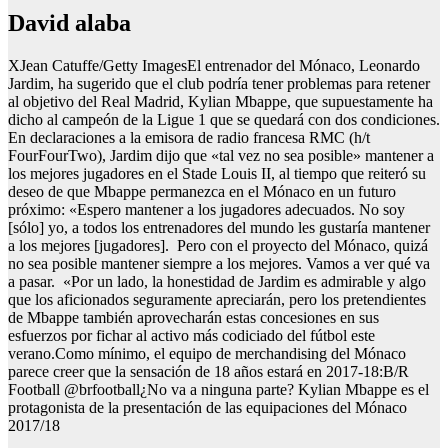
david alaba
XJean Catuffe/Getty ImagesEl entrenador del Mónaco, Leonardo
Jardim, ha sugerido que el club podría tener problemas para retener
al objetivo del Real Madrid, Kylian Mbappe, que supuestamente ha
dicho al campeón de la Ligue 1 que se quedará con dos condiciones.
En declaraciones a la emisora de radio francesa RMC (h/t
FourFourTwo), Jardim dijo que «tal vez no sea posible» mantener a
los mejores jugadores en el Stade Louis II, al tiempo que reiteró su
deseo de que Mbappe permanezca en el Mónaco en un futuro
próximo: «Espero mantener a los jugadores adecuados. No soy
[sólo] yo, a todos los entrenadores del mundo les gustaría mantener
a los mejores [jugadores]. Pero con el proyecto del Mónaco, quizá
no sea posible mantener siempre a los mejores. Vamos a ver qué va
a pasar. «Por un lado, la honestidad de Jardim es admirable y algo
que los aficionados seguramente apreciarán, pero los pretendientes
de Mbappe también aprovecharán estas concesiones en sus
esfuerzos por fichar al activo más codiciado del fútbol este
verano.Como mínimo, el equipo de merchandising del Mónaco
parece creer que la sensación de 18 años estará en 2017-18:B/R
Football @brfootball¿No va a ninguna parte? Kylian Mbappe es el
protagonista de la presentación de las equipaciones del Mónaco
2017/18