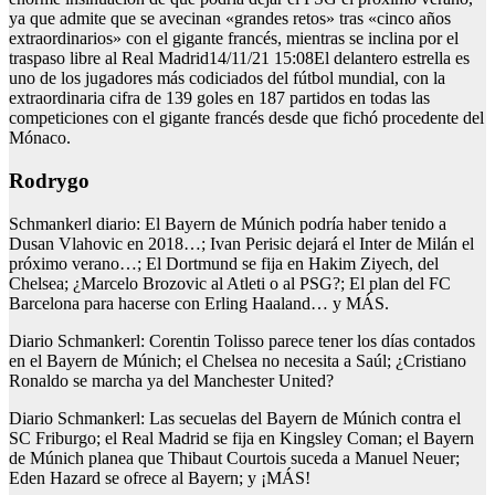
ya que admite que se avecinan «grandes retos» tras «cinco años
extraordinarios» con el gigante francés, mientras se inclina por el
traspaso libre al Real Madrid14/11/21 15:08El delantero estrella es
uno de los jugadores más codiciados del fútbol mundial, con la
extraordinaria cifra de 139 goles en 187 partidos en todas las
competiciones con el gigante francés desde que fichó procedente del
Mónaco.
rodrygo
Schmankerl diario: El Bayern de Múnich podría haber tenido a
Dusan Vlahovic en 2018…; Ivan Perisic dejará el Inter de Milán el
próximo verano…; El Dortmund se fija en Hakim Ziyech, del
Chelsea; ¿Marcelo Brozovic al Atleti o al PSG?; El plan del FC
Barcelona para hacerse con Erling Haaland… y MÁS.
Diario Schmankerl: Corentin Tolisso parece tener los días contados
en el Bayern de Múnich; el Chelsea no necesita a Saúl; ¿Cristiano
Ronaldo se marcha ya del Manchester United?
Diario Schmankerl: Las secuelas del Bayern de Múnich contra el
SC Friburgo; el Real Madrid se fija en Kingsley Coman; el Bayern
de Múnich planea que Thibaut Courtois suceda a Manuel Neuer;
Eden Hazard se ofrece al Bayern; y ¡MÁS!