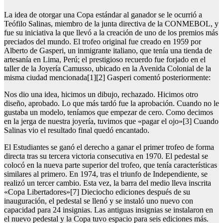
La idea de otorgar una Copa estándar al ganador se le ocurrió a
Teófilo Salinas, miembro de la junta directiva de la CONMEBOL, y
fue su iniciativa la que llevó a la creación de uno de los premios más
preciados del mundo. El trofeo original fue creado en 1959 por
Alberto de Gasperi, un inmigrante italiano, que tenía una tienda de
artesanía en Lima, Perú; el prestigioso recuerdo fue forjado en el
taller de la Joyería Camusso, ubicado en la Avenida Colonial de la
misma ciudad mencionada[1][2] Gasperi comentó posteriormente:
Nos dio una idea, hicimos un dibujo, rechazado. Hicimos otro
diseño, aprobado. Lo que más tardó fue la aprobación. Cuando no le
gustaba un modelo, teníamos que empezar de cero. Como decimos
en la jerga de nuestra joyería, tuvimos que «pagar el ojo»[3] Cuando
Salinas vio el resultado final quedó encantado.
El Estudiantes se ganó el derecho a ganar el primer trofeo de forma
directa tras su tercera victoria consecutiva en 1970. El pedestal se
colocó en la nueva parte superior del trofeo, que tenía características
similares al primero. En 1974, tras el triunfo de Independiente, se
realizó un tercer cambio. Esta vez, la barra del medio lleva inscrita
«Copa Libertadores»[7] Dieciocho ediciones después de su
inauguración, el pedestal se llenó y se instaló uno nuevo con
capacidad para 24 insignias. Las antiguas insignias se instalaron en
el nuevo pedestal y la Copa tuvo espacio para seis ediciones más.