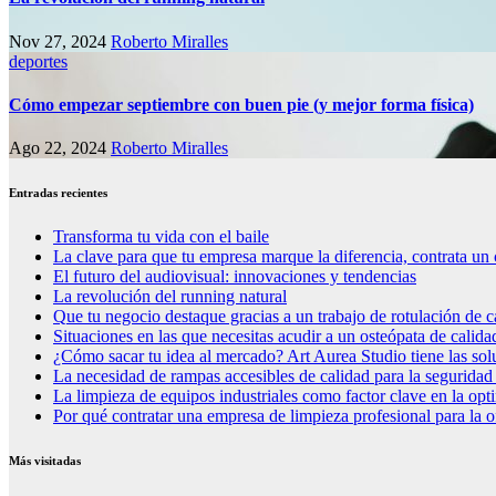
Nov 27, 2024
Roberto Miralles
deportes
Cómo empezar septiembre con buen pie (y mejor forma física)
Ago 22, 2024
Roberto Miralles
Entradas recientes
Transforma tu vida con el baile
La clave para que tu empresa marque la diferencia, contrata un 
El futuro del audiovisual: innovaciones y tendencias
La revolución del running natural
Que tu negocio destaque gracias a un trabajo de rotulación de c
Situaciones en las que necesitas acudir a un osteópata de calida
¿Cómo sacar tu idea al mercado? Art Aurea Studio tiene las so
La necesidad de rampas accesibles de calidad para la seguridad
La limpieza de equipos industriales como factor clave en la op
Por qué contratar una empresa de limpieza profesional para la o
Más visitadas