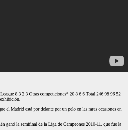
League 8 3 2 3 Otras competiciones* 20 8 6 6 Total 246 98 96 52
exhibición.
ue el Madrid está por delante por un pelo en las raras ocasiones en
ién ganó la semifinal de la Liga de Campeones 2010-11, que fue la