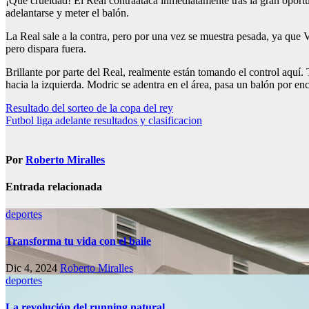
¡Qué crueldad! El Real contraataca inmediatamente tras la gran oportu
adelantarse y meter el balón.
La Real sale a la contra, pero por una vez se muestra pesada, ya que 
pero dispara fuera.
Brillante por parte del Real, realmente están tomando el control aquí. 
hacia la izquierda. Modric se adentra en el área, pasa un balón por e
Navegación
Resultado del sorteo de la copa del rey
Futbol liga adelante resultados y clasificacion
de
entradas
Por
Roberto Miralles
Entrada relacionada
deportes
Transforma tu vida con el baile
Dic 4, 2024
Roberto Miralles
deportes
La revolución del running natural