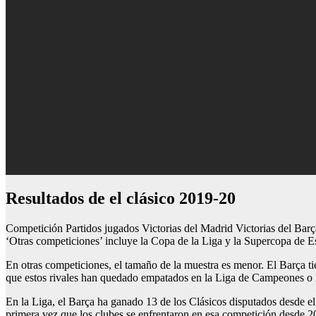
resultados de el clásico 2019-20
Competición Partidos jugados Victorias del Madrid Victorias del Ba
‘Otras competiciones’ incluye la Copa de la Liga y la Supercopa de E
En otras competiciones, el tamaño de la muestra es menor. El Barça tie
que estos rivales han quedado empatados en la Liga de Campeones o
En la Liga, el Barça ha ganado 13 de los Clásicos disputados desde e
primera vez que los clubes se enfrentaron en esa competición desde 2