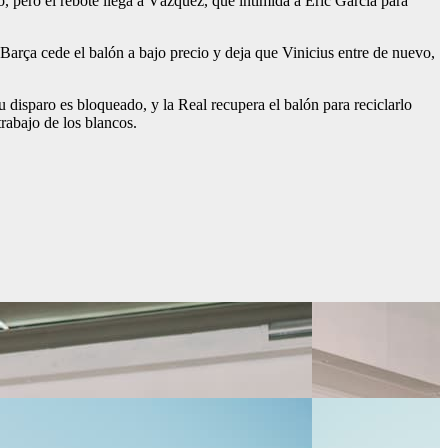
, pero el rebote llega a Vázquez, que intimida a Eric García para
 Barça cede el balón a bajo precio y deja que Vinicius entre de nuevo,
u disparo es bloqueado, y la Real recupera el balón para reciclarlo
rabajo de los blancos.