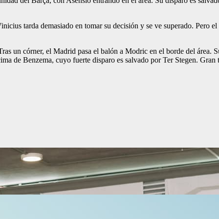
nidad del Barça, con Asensio entrando en el área. Su disparo es salvado
Vinicius tarda demasiado en tomar su decisión y se ve superado. Pero el
Tras un córner, el Madrid pasa el balón a Modric en el borde del área. S
ncima de Benzema, cuyo fuerte disparo es salvado por Ter Stegen. Gran t