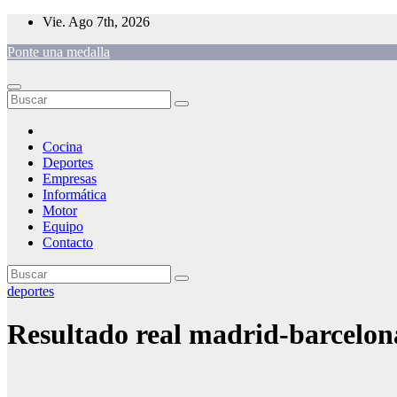
Saltar
Vie. Ago 7th, 2026
al
Ponte una medalla
contenido
Cocina
Deportes
Empresas
Informática
Motor
Equipo
Contacto
deportes
Resultado real madrid-barcelon