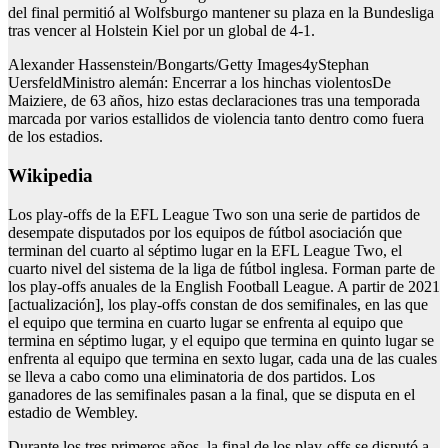
del final permitió al Wolfsburgo mantener su plaza en la Bundesliga
tras vencer al Holstein Kiel por un global de 4-1.
Alexander Hassenstein/Bongarts/Getty Images4yStephan
UersfeldMinistro alemán: Encerrar a los hinchas violentosDe
Maiziere, de 63 años, hizo estas declaraciones tras una temporada
marcada por varios estallidos de violencia tanto dentro como fuera
de los estadios.
Wikipedia
Los play-offs de la EFL League Two son una serie de partidos de
desempate disputados por los equipos de fútbol asociación que
terminan del cuarto al séptimo lugar en la EFL League Two, el
cuarto nivel del sistema de la liga de fútbol inglesa. Forman parte de
los play-offs anuales de la English Football League. A partir de 2021
[actualización], los play-offs constan de dos semifinales, en las que
el equipo que termina en cuarto lugar se enfrenta al equipo que
termina en séptimo lugar, y el equipo que termina en quinto lugar se
enfrenta al equipo que termina en sexto lugar, cada una de las cuales
se lleva a cabo como una eliminatoria de dos partidos. Los
ganadores de las semifinales pasan a la final, que se disputa en el
estadio de Wembley.
Durante los tres primeros años, la final de los play-offs se disputó a