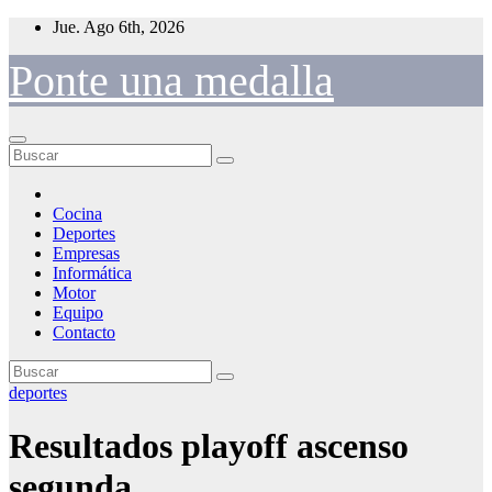
Saltar
Jue. Ago 6th, 2026
al
contenido
Ponte una medalla
Cocina
Deportes
Empresas
Informática
Motor
Equipo
Contacto
deportes
Resultados playoff ascenso
segunda