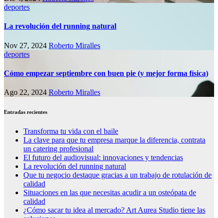
deportes
La revolución del running natural
Nov 27, 2024
Roberto Miralles
deportes
Cómo empezar septiembre con buen pie (y mejor forma física)
Ago 22, 2024
Roberto Miralles
Entradas recientes
Transforma tu vida con el baile
La clave para que tu empresa marque la diferencia, contrata
un catering profesional
El futuro del audiovisual: innovaciones y tendencias
La revolución del running natural
Que tu negocio destaque gracias a un trabajo de rotulación de
calidad
Situaciones en las que necesitas acudir a un osteópata de
calidad
¿Cómo sacar tu idea al mercado? Art Aurea Studio tiene las