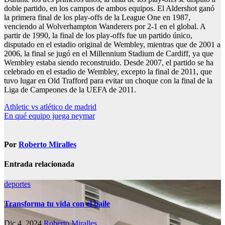
doble partido, en los campos de ambos equipos. El Aldershot ganó
la primera final de los play-offs de la League One en 1987,
venciendo al Wolverhampton Wanderers por 2-1 en el global. A
partir de 1990, la final de los play-offs fue un partido único,
disputado en el estadio original de Wembley, mientras que de 2001 a
2006, la final se jugó en el Millennium Stadium de Cardiff, ya que
Wembley estaba siendo reconstruido. Desde 2007, el partido se ha
celebrado en el estadio de Wembley, excepto la final de 2011, que
tuvo lugar en Old Trafford para evitar un choque con la final de la
Liga de Campeones de la UEFA de 2011.
Navegación
Athletic vs atlético de madrid
En qué equipo juega neymar
de
entradas
Por
Roberto Miralles
Entrada relacionada
deportes
Transforma tu vida con el baile
Dic 4, 2024
Roberto Miralles