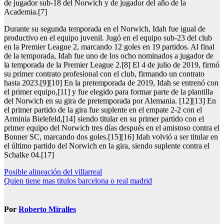
de jugador sub-18 del Norwich y de jugador del año de la
Academia.[7]
Durante su segunda temporada en el Norwich, Idah fue igual de
productivo en el equipo juvenil. Jugó en el equipo sub-23 del club
en la Premier League 2, marcando 12 goles en 19 partidos. Al final
de la temporada, Idah fue uno de los ocho nominados a jugador de
la temporada de la Premier League 2.[8] El 4 de julio de 2019, firmó
su primer contrato profesional con el club, firmando un contrato
hasta 2023.[9][10] En la pretemporada de 2019, Idah se entrenó con
el primer equipo,[11] y fue elegido para formar parte de la plantilla
del Norwich en su gira de pretemporada por Alemania. [12][13] En
el primer partido de la gira fue suplente en el empate 2-2 con el
Arminia Bielefeld,[14] siendo titular en su primer partido con el
primer equipo del Norwich tres días después en el amistoso contra el
Bonner SC, marcando dos goles.[15][16] Idah volvió a ser titular en
el último partido del Norwich en la gira, siendo suplente contra el
Schalke 04.[17]
Navegación
Posible alineación del villarreal
Quien tiene mas titulos barcelona o real madrid
de
entradas
Por
Roberto Miralles