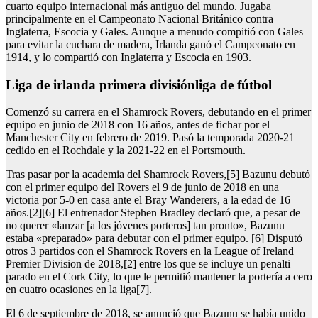
cuarto equipo internacional más antiguo del mundo. Jugaba
principalmente en el Campeonato Nacional Británico contra
Inglaterra, Escocia y Gales. Aunque a menudo compitió con Gales
para evitar la cuchara de madera, Irlanda ganó el Campeonato en
1914, y lo compartió con Inglaterra y Escocia en 1903.
liga de irlanda primera divisiónliga de fútbol
Comenzó su carrera en el Shamrock Rovers, debutando en el primer
equipo en junio de 2018 con 16 años, antes de fichar por el
Manchester City en febrero de 2019. Pasó la temporada 2020-21
cedido en el Rochdale y la 2021-22 en el Portsmouth.
Tras pasar por la academia del Shamrock Rovers,[5] Bazunu debutó
con el primer equipo del Rovers el 9 de junio de 2018 en una
victoria por 5-0 en casa ante el Bray Wanderers, a la edad de 16
años.[2][6] El entrenador Stephen Bradley declaró que, a pesar de
no querer «lanzar [a los jóvenes porteros] tan pronto», Bazunu
estaba «preparado» para debutar con el primer equipo. [6] Disputó
otros 3 partidos con el Shamrock Rovers en la League of Ireland
Premier Division de 2018,[2] entre los que se incluye un penalti
parado en el Cork City, lo que le permitió mantener la portería a cero
en cuatro ocasiones en la liga[7].
El 6 de septiembre de 2018, se anunció que Bazunu se había unido