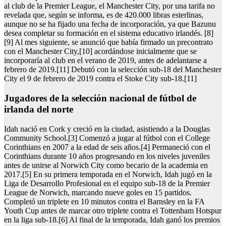
al club de la Premier League, el Manchester City, por una tarifa no
revelada que, según se informa, es de 420.000 libras esterlinas,
aunque no se ha fijado una fecha de incorporación, ya que Bazunu
desea completar su formación en el sistema educativo irlandés. [8]
[9] Al mes siguiente, se anunció que había firmado un precontrato
con el Manchester City,[10] acordándose inicialmente que se
incorporaría al club en el verano de 2019, antes de adelantarse a
febrero de 2019.[11] Debutó con la selección sub-18 del Manchester
City el 9 de febrero de 2019 contra el Stoke City sub-18.[11]
jugadores de la selección nacional de fútbol de
irlanda del norte
Idah nació en Cork y creció en la ciudad, asistiendo a la Douglas
Community School.[3] Comenzó a jugar al fútbol con el College
Corinthians en 2007 a la edad de seis años.[4] Permaneció con el
Corinthians durante 10 años progresando en los niveles juveniles
antes de unirse al Norwich City como becario de la academia en
2017.[5] En su primera temporada en el Norwich, Idah jugó en la
Liga de Desarrollo Profesional en el equipo sub-18 de la Premier
League de Norwich, marcando nueve goles en 15 partidos.
Completó un triplete en 10 minutos contra el Barnsley en la FA
Youth Cup antes de marcar otro triplete contra el Tottenham Hotspur
en la liga sub-18.[6] Al final de la temporada, Idah ganó los premios