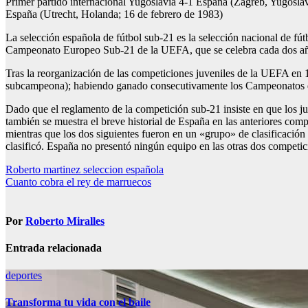
Primer partido internacional Yugoslavia 4-1 España (Zagreb, Yugosla
España (Utrecht, Holanda; 16 de febrero de 1983)
La selección española de fútbol sub-21 es la selección nacional de fú
Campeonato Europeo Sub-21 de la UEFA, que se celebra cada dos a
Tras la reorganización de las competiciones juveniles de la UEFA en 
subcampeona); habiendo ganado consecutivamente los Campeonatos de 2
Dado que el reglamento de la competición sub-21 insiste en que los 
también se muestra el breve historial de España en las anteriores com
mientras que los dos siguientes fueron en un «grupo» de clasificación
clasificó. España no presentó ningún equipo en las otras dos competic
Navegación
Roberto martinez seleccion española
Cuanto cobra el rey de marruecos
de
entradas
Por
Roberto Miralles
Entrada relacionada
deportes
Transforma tu vida con el baile