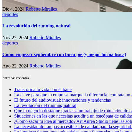
Dic 4, 2024
Roberto Miralles
deportes
La revolución del running natural
Nov 27, 2024
Roberto Miralles
deportes
Cómo empezar septiembre con buen pie (y mejor forma física)
Ago 22, 2024
Roberto Miralles
Entradas recientes
Transforma tu vida con el baile
La clave para que tu empresa marque la diferencia, contrata un 
El futuro del audiovisual: innovaciones y tendencias
La revolución del running natural
Que tu negocio destaque gracias a un trabajo de rotulación de c
Situaciones en las que necesitas acudir a un osteópata de calida
¿Cómo sacar tu idea al mercado? Art Aurea Studio tiene las so
La necesidad de rampas accesibles de calidad para la seguridad
La limpieza de equipos industriales como factor clave en la op