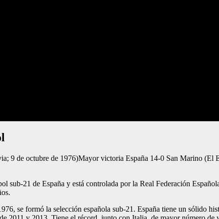
ol
via; 9 de octubre de 1976)Mayor victoria España 14-0 San Marino (El 
tbol sub-21 de España y está controlada por la Real Federación Español
ños.
1976, se formó la selección española sub-21. España tiene un sólido hi
011 y 2013. Tiene el récord, junto con Italia, de mayor número de vi