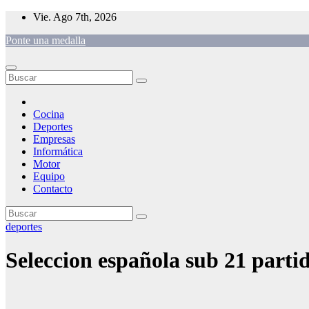
Saltar
Vie. Ago 7th, 2026
al
Ponte una medalla
contenido
Cocina
Deportes
Empresas
Informática
Motor
Equipo
Contacto
deportes
Seleccion española sub 21 parti