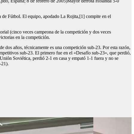
Ejido, España; 8 de febrero de 2005)Mayor derrota Holanda 5-0
a de Fútbol. El equipo, apodado La Rojita,[1] compite en el
storial (cinco veces campeona de la competición y dos veces
ctorias en la competición.
de dos años, técnicamente es una competición sub-23. Por esta razón,
ompetitivos sub-23. El primero fue en el «Desafío sub-23», que perdió,
 Unión Soviética, perdió 2-1 en casa y empató 1-1 fuera y no se
-21).