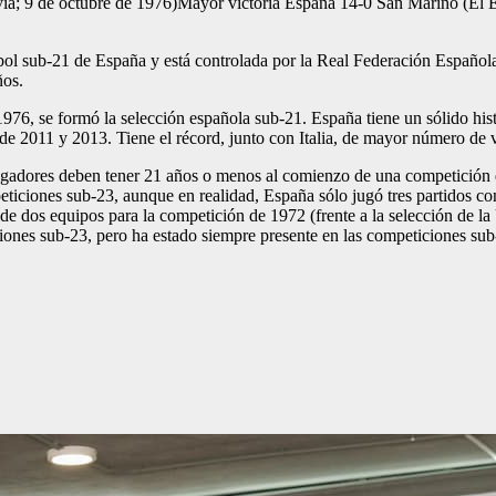
via; 9 de octubre de 1976)Mayor victoria España 14-0 San Marino (El 
tbol sub-21 de España y está controlada por la Real Federación Español
ños.
1976, se formó la selección española sub-21. España tiene un sólido hi
011 y 2013. Tiene el récord, junto con Italia, de mayor número de vi
jugadores deben tener 21 años o menos al comienzo de una competición 
peticiones sub-23, aunque en realidad, España sólo jugó tres partidos c
 de dos equipos para la competición de 1972 (frente a la selección de la
iones sub-23, pero ha estado siempre presente en las competiciones sub