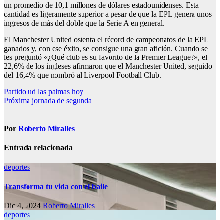
un promedio de 10,1 millones de dólares estadounidenses. Esta
cantidad es ligeramente superior a pesar de que la EPL genera unos
ingresos de más del doble que la Serie A en general.
El Manchester United ostenta el récord de campeonatos de la EPL
ganados y, con ese éxito, se consigue una gran afición. Cuando se
les preguntó «¿Qué club es su favorito de la Premier League?», el
22,6% de los ingleses afirmaron que el Manchester United, seguido
del 16,4% que nombró al Liverpool Football Club.
Navegación
Partido ud las palmas hoy
Próxima jornada de segunda
de
entradas
Por
Roberto Miralles
Entrada relacionada
deportes
Transforma tu vida con el baile
Dic 4, 2024
Roberto Miralles
deportes