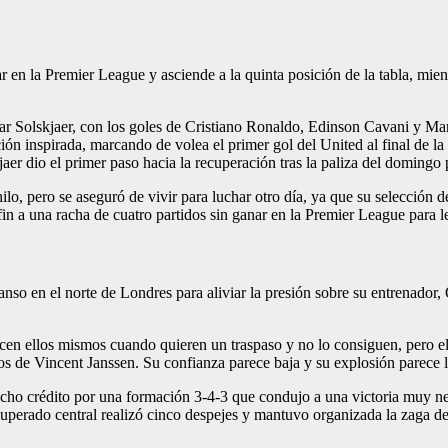
 en la Premier League y asciende a la quinta posición de la tabla, mien
ar Solskjaer, con los goles de Cristiano Ronaldo, Edinson Cavani y Mar
n inspirada, marcando de volea el primer gol del United al final de la
aer dio el primer paso hacia la recuperación tras la paliza del domingo
o, pero se aseguró de vivir para luchar otro día, ya que su selección de
n a una racha de cuatro partidos sin ganar en la Premier League para lev
nso en el norte de Londres para aliviar la presión sobre su entrenador
en ellos mismos cuando quieren un traspaso y no lo consiguen, pero el
s de Vincent Janssen. Su confianza parece baja y su explosión parece l
ucho crédito por una formación 3-4-3 que condujo a una victoria muy nec
cuperado central realizó cinco despejes y mantuvo organizada la zaga 