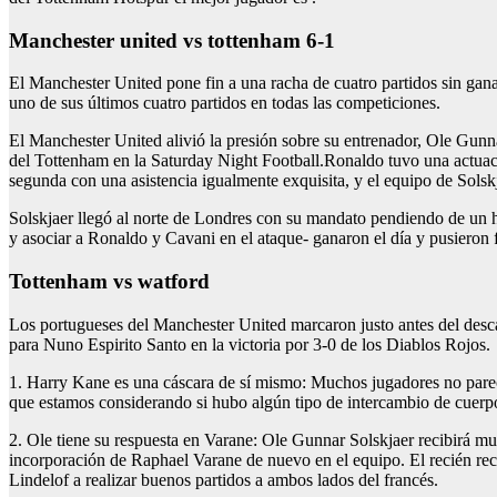
manchester united vs tottenham 6-1
El Manchester United pone fin a una racha de cuatro partidos sin ganar
uno de sus últimos cuatro partidos en todas las competiciones.
El Manchester United alivió la presión sobre su entrenador, Ole Gunn
del Tottenham en la Saturday Night Football.Ronaldo tuvo una actuació
segunda con una asistencia igualmente exquisita, y el equipo de Solskj
Solskjaer llegó al norte de Londres con su mandato pendiendo de un hil
y asociar a Ronaldo y Cavani en el ataque- ganaron el día y pusieron fi
tottenham vs watford
Los portugueses del Manchester United marcaron justo antes del desca
para Nuno Espirito Santo en la victoria por 3-0 de los Diablos Rojos.
1. Harry Kane es una cáscara de sí mismo: Muchos jugadores no parec
que estamos considerando si hubo algún tipo de intercambio de cuerpo
2. Ole tiene su respuesta en Varane: Ole Gunnar Solskjaer recibirá m
incorporación de Raphael Varane de nuevo en el equipo. El recién re
Lindelof a realizar buenos partidos a ambos lados del francés.