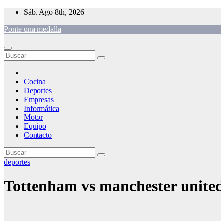
Saltar
Sáb. Ago 8th, 2026
al
Ponte una medalla
contenido
Cocina
Deportes
Empresas
Informática
Motor
Equipo
Contacto
deportes
Tottenham vs manchester unite