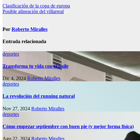
Navegación
Clasificación de la copa de europa
Posible alineación del villarreal
de
entradas
Por
Roberto Miralles
Entrada relacionada
deportes
Transforma tu vida con el baile
Dic 4, 2024
Roberto Miralles
deportes
La revolución del running natural
Nov 27, 2024
Roberto Miralles
deportes
Cómo empezar septiembre con buen pie (y mejor forma física)
Ago 22, 2024
Roberto Miralles