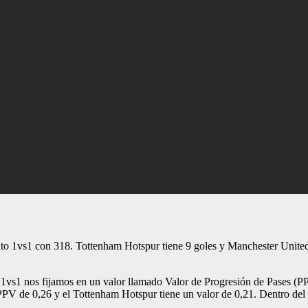
o 1vs1 con 318. Tottenham Hotspur tiene 9 goles y Manchester United t
el 1vs1 nos fijamos en un valor llamado Valor de Progresión de Pases (P
PPV de 0,26 y el Tottenham Hotspur tiene un valor de 0,21. Dentro del 