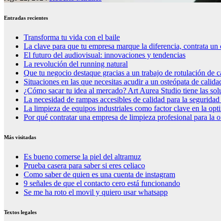
Entradas recientes
Transforma tu vida con el baile
La clave para que tu empresa marque la diferencia, contrata un 
El futuro del audiovisual: innovaciones y tendencias
La revolución del running natural
Que tu negocio destaque gracias a un trabajo de rotulación de c
Situaciones en las que necesitas acudir a un osteópata de calida
¿Cómo sacar tu idea al mercado? Art Aurea Studio tiene las so
La necesidad de rampas accesibles de calidad para la seguridad
La limpieza de equipos industriales como factor clave en la op
Por qué contratar una empresa de limpieza profesional para la o
Más visitadas
Es bueno comerse la piel del altramuz
Prueba casera para saber si eres celiaco
Como saber de quien es una cuenta de instagram
9 señales de que el contacto cero está funcionando
Se me ha roto el movil y quiero usar whatsapp
Textos legales