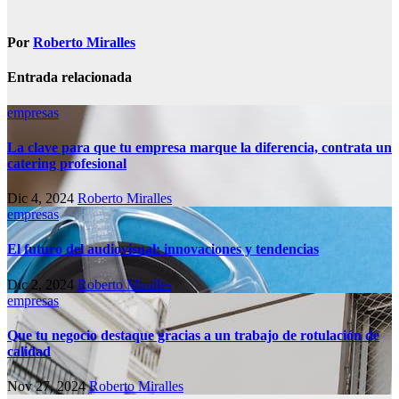
de
entradas
Por
Roberto Miralles
Entrada relacionada
empresas
La clave para que tu empresa marque la diferencia, contrata un
catering profesional
Dic 4, 2024
Roberto Miralles
empresas
El futuro del audiovisual: innovaciones y tendencias
Dic 2, 2024
Roberto Miralles
empresas
Que tu negocio destaque gracias a un trabajo de rotulación de
calidad
Nov 27, 2024
Roberto Miralles