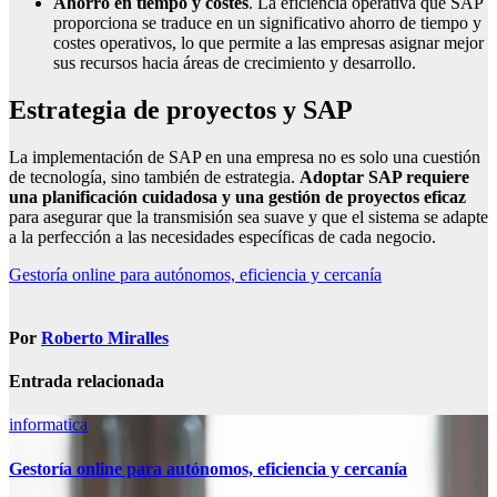
Ahorro en tiempo y costes
. La eficiencia operativa que SAP
proporciona se traduce en un significativo ahorro de tiempo y
costes operativos, lo que permite a las empresas asignar mejor
sus recursos hacia áreas de crecimiento y desarrollo.
Estrategia de proyectos y SAP
La implementación de SAP en una empresa no es solo una cuestión
de tecnología, sino también de estrategia.
Adoptar SAP requiere
una planificación cuidadosa y una gestión de proyectos eficaz
para asegurar que la transmisión sea suave y que el sistema se adapte
a la perfección a las necesidades específicas de cada negocio.
Navegación
Gestoría online para autónomos, eficiencia y cercanía
de
entradas
Por
Roberto Miralles
Entrada relacionada
informatica
Gestoría online para autónomos, eficiencia y cercanía