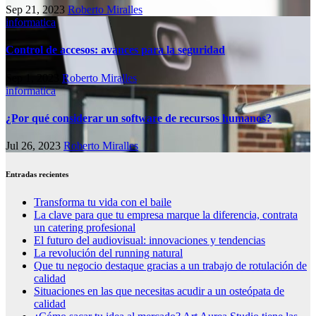
Sep 21, 2023
Roberto Miralles
informatica
Control de accesos: avances para la seguridad
Sep 1, 2023
Roberto Miralles
informatica
¿Por qué considerar un software de recursos humanos?
Jul 26, 2023
Roberto Miralles
Entradas recientes
Transforma tu vida con el baile
La clave para que tu empresa marque la diferencia, contrata
un catering profesional
El futuro del audiovisual: innovaciones y tendencias
La revolución del running natural
Que tu negocio destaque gracias a un trabajo de rotulación de
calidad
Situaciones en las que necesitas acudir a un osteópata de
calidad