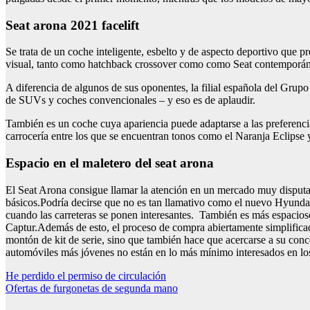
seat arona 2021 facelift
Se trata de un coche inteligente, esbelto y de aspecto deportivo que p
visual, tanto como hatchback crossover como como Seat contemporá
A diferencia de algunos de sus oponentes, la filial española del Gru
de SUVs y coches convencionales – y eso es de aplaudir.
También es un coche cuya apariencia puede adaptarse a las preferencias 
carrocería entre los que se encuentran tonos como el Naranja Eclipse y
espacio en el maletero del seat arona
El Seat Arona consigue llamar la atención en un mercado muy disputad
básicos.Podría decirse que no es tan llamativo como el nuevo Hyund
cuando las carreteras se ponen interesantes. También es más espacios
Captur.Además de esto, el proceso de compra abiertamente simplificado
montón de kit de serie, sino que también hace que acercarse a su co
automóviles más jóvenes no están en lo más mínimo interesados en lo
Navegación
He perdido el permiso de circulación
Ofertas de furgonetas de segunda mano
de