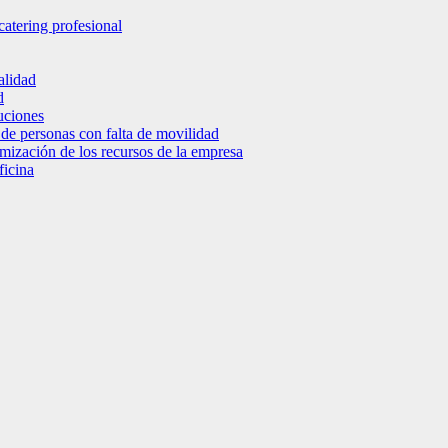
catering profesional
alidad
d
luciones
 de personas con falta de movilidad
timización de los recursos de la empresa
ficina