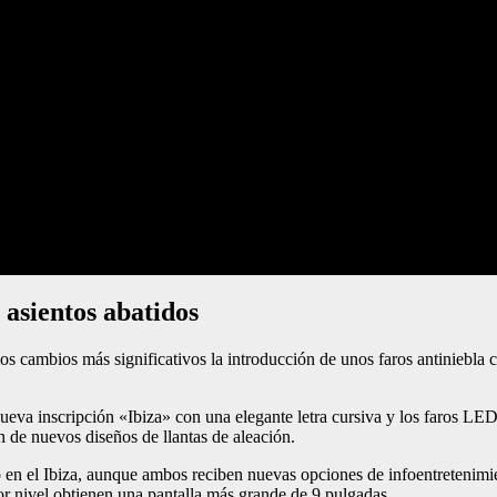
s asientos abatidos
cambios más significativos la introducción de unos faros antiniebla ci
nueva inscripción «Ibiza» con una elegante letra cursiva y los faros LE
 de nuevos diseños de llantas de aleación.
en el Ibiza, aunque ambos reciben nuevas opciones de infoentretenimien
 nivel obtienen una pantalla más grande de 9 pulgadas.