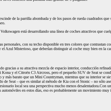
rescinde de la parrilla abombada y de los pasos de rueda cuadrados que 
neo.
po Volkswagen está desarrollando una línea de coches atractivos que cu
personales, con su techo disponible en tres colores que contrastan con l
 el Azul Misterioso, que deberían distinguir al coche muy bien en la car
o gracias a su atractiva mezcla de espacio interior, conducción refina
ai Kona y el Citroën C3 Aircross, pero el pequeño SUV de Seat se cond
o y más barato que un Mini Countryman, mientras que su interior se si
 de Seat – que es similar al método de Kia con el Stonic – no sólo aseg
ncesionario local sea una perspectiva mucho menos desalentadora.Con u
s automóviles en estos días, eso es probablemente un movimiento muy i