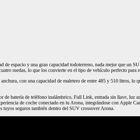
d de espacio y una gran capacidad todoterreno, nada mejor que un SUV.
atro ruedas, lo que los convierte en el tipo de vehículo perfecto para re
chura, con una capacidad de maletero de entre 485 y 510 litros, lo que
r de batería de teléfono inalámbrico, Full Link, entrada sin llave, luz a
or experiencia de coche conectado en tu Arona, integrándose con Apple
a los tuyos seguros también dentro del SUV crossover Arona.