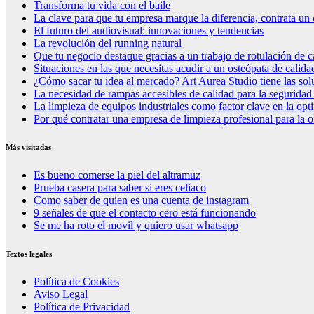
Transforma tu vida con el baile
La clave para que tu empresa marque la diferencia, contrata un 
El futuro del audiovisual: innovaciones y tendencias
La revolución del running natural
Que tu negocio destaque gracias a un trabajo de rotulación de c
Situaciones en las que necesitas acudir a un osteópata de calida
¿Cómo sacar tu idea al mercado? Art Aurea Studio tiene las so
La necesidad de rampas accesibles de calidad para la seguridad
La limpieza de equipos industriales como factor clave en la op
Por qué contratar una empresa de limpieza profesional para la o
Más visitadas
Es bueno comerse la piel del altramuz
Prueba casera para saber si eres celiaco
Como saber de quien es una cuenta de instagram
9 señales de que el contacto cero está funcionando
Se me ha roto el movil y quiero usar whatsapp
Textos legales
Política de Cookies
Aviso Legal
Política de Privacidad