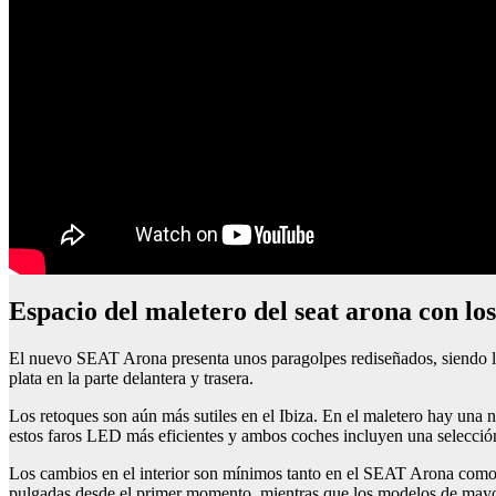
espacio del maletero del seat arona con lo
El nuevo SEAT Arona presenta unos paragolpes rediseñados, siendo los 
plata en la parte delantera y trasera.
Los retoques son aún más sutiles en el Ibiza. En el maletero hay una 
estos faros LED más eficientes y ambos coches incluyen una selección
Los cambios en el interior son mínimos tanto en el SEAT Arona como 
pulgadas desde el primer momento, mientras que los modelos de mayor