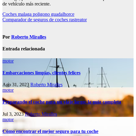
de vehículo más reciente.
Navegación
Coches malaga poligono guadalhorce
Comparador de seguros de coches rastreator
de
entradas
Por
Roberto Miralles
Entrada relacionada
motor
Embarcaciones limpias, clientes felices
Ago 31, 2023
Roberto Miralles
motor
Preparando el coche para un viaje largo: la guía completa
Jul 3, 2023
Roberto Miralles
motor
Cómo encontrar el mejor seguro para tu coche