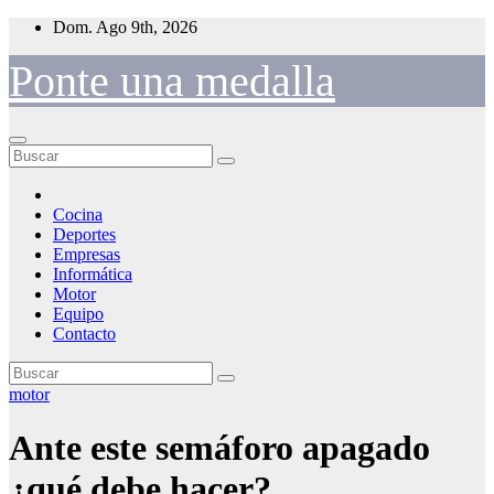
Saltar
Dom. Ago 9th, 2026
al
contenido
Ponte una medalla
Cocina
Deportes
Empresas
Informática
Motor
Equipo
Contacto
motor
Ante este semáforo apagado
¿qué debe hacer?