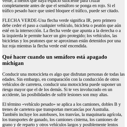
verde, a menos que haya espacio suficiente para cruzar
completamente antes de que el semáforo se ponga en rojo. Si el
tráfico pesado hace que usted bloquee el tráfico, puede ser citado.
FLECHA VERDE-Una flecha verde significa IR, pero primero
debe ceder el paso a cualquier vehículo, bicicleta o peatón que aún
esté en la intersección. La flecha verde que apunta a la derecha o a
la izquierda le permite hacer un giro protegido; los vehículos, las
bicicletas y los peatones que se aproximan están detenidos por una
luz roja mientras la flecha verde esté encendida.
Qué hacer cuando un semáforo está apagado
michigan
Conducir una motocicleta es algo que disfrutan personas de todas las
edades. Sin embargo, en comparación con la conducción de otros
vehículos de carretera, conducir una motocicleta puede suponer un
riesgo mayor que el de los demás. Si te ves involucrado en un
accidente, las posibilidades de sufrir lesiones son muy altas.
El término «vehículo pesado» se aplica a los camiones, dobles B y
trenes de carretera que transportan mercancías por Australia.
También incluye los autobuses, los tranvías, la maquinaria agrícola,
los transportes de ganado, los camiones cisterna, los camiones de
grano y de reparto y otros vehículos largos y posiblemente lentos