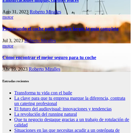
Embarcaciones limpias, clientes felices
Ago 31, 2023
Roberto Miralles
motor
Preparando el coche para un viaje largo: la guía completa
Jul 3, 2023
Roberto Miralles
motor
Cómo encontrar el mejor seguro para tu coche
Abr 19, 2023
Roberto Miralles
Entradas recientes
Transforma tu vida con el baile
La clave para que tu empresa marque la diferencia, contrata
un catering profesional
El futuro del audiovisual: innovaciones y tendencias
La revolución del running natural
Que tu negocio destaque gracias a un trabajo de rotulación de
calidad
Situaciones en las que necesitas acudir a un osteópata de