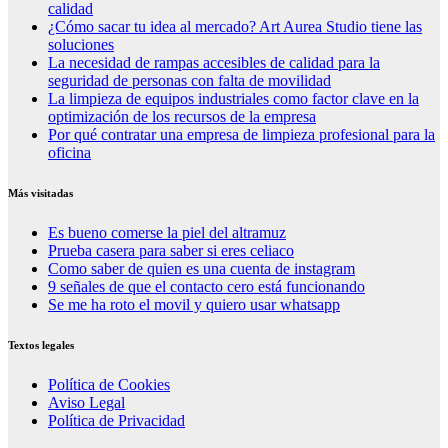
calidad
¿Cómo sacar tu idea al mercado? Art Aurea Studio tiene las
soluciones
La necesidad de rampas accesibles de calidad para la
seguridad de personas con falta de movilidad
La limpieza de equipos industriales como factor clave en la
optimización de los recursos de la empresa
Por qué contratar una empresa de limpieza profesional para la
oficina
Más visitadas
Es bueno comerse la piel del altramuz
Prueba casera para saber si eres celiaco
Como saber de quien es una cuenta de instagram
9 señales de que el contacto cero está funcionando
Se me ha roto el movil y quiero usar whatsapp
Textos legales
Política de Cookies
Aviso Legal
Política de Privacidad