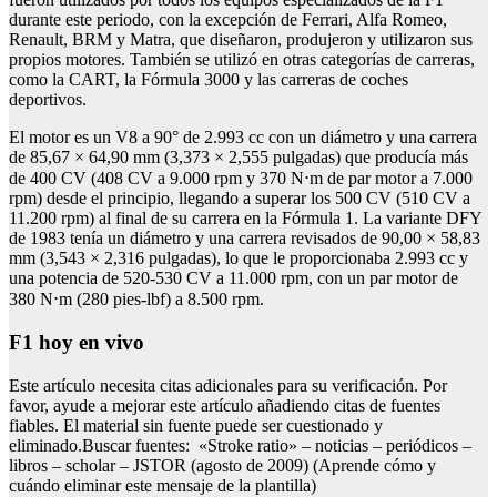
durante este periodo, con la excepción de Ferrari, Alfa Romeo,
Renault, BRM y Matra, que diseñaron, produjeron y utilizaron sus
propios motores. También se utilizó en otras categorías de carreras,
como la CART, la Fórmula 3000 y las carreras de coches
deportivos.
El motor es un V8 a 90° de 2.993 cc con un diámetro y una carrera
de 85,67 × 64,90 mm (3,373 × 2,555 pulgadas) que producía más
de 400 CV (408 CV a 9.000 rpm y 370 N⋅m de par motor a 7.000
rpm) desde el principio, llegando a superar los 500 CV (510 CV a
11.200 rpm) al final de su carrera en la Fórmula 1. La variante DFY
de 1983 tenía un diámetro y una carrera revisados de 90,00 × 58,83
mm (3,543 × 2,316 pulgadas), lo que le proporcionaba 2.993 cc y
una potencia de 520-530 CV a 11.000 rpm, con un par motor de
380 N⋅m (280 pies-lbf) a 8.500 rpm.
f1 hoy en vivo
Este artículo necesita citas adicionales para su verificación. Por
favor, ayude a mejorar este artículo añadiendo citas de fuentes
fiables. El material sin fuente puede ser cuestionado y
eliminado.Buscar fuentes: «Stroke ratio» – noticias – periódicos –
libros – scholar – JSTOR (agosto de 2009) (Aprende cómo y
cuándo eliminar este mensaje de la plantilla)