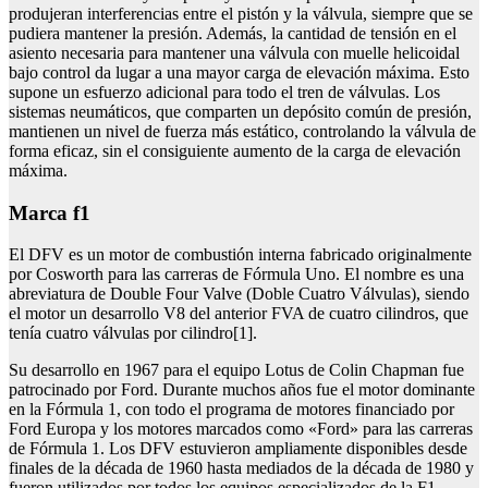
produjeran interferencias entre el pistón y la válvula, siempre que se
pudiera mantener la presión. Además, la cantidad de tensión en el
asiento necesaria para mantener una válvula con muelle helicoidal
bajo control da lugar a una mayor carga de elevación máxima. Esto
supone un esfuerzo adicional para todo el tren de válvulas. Los
sistemas neumáticos, que comparten un depósito común de presión,
mantienen un nivel de fuerza más estático, controlando la válvula de
forma eficaz, sin el consiguiente aumento de la carga de elevación
máxima.
marca f1
El DFV es un motor de combustión interna fabricado originalmente
por Cosworth para las carreras de Fórmula Uno. El nombre es una
abreviatura de Double Four Valve (Doble Cuatro Válvulas), siendo
el motor un desarrollo V8 del anterior FVA de cuatro cilindros, que
tenía cuatro válvulas por cilindro[1].
Su desarrollo en 1967 para el equipo Lotus de Colin Chapman fue
patrocinado por Ford. Durante muchos años fue el motor dominante
en la Fórmula 1, con todo el programa de motores financiado por
Ford Europa y los motores marcados como «Ford» para las carreras
de Fórmula 1. Los DFV estuvieron ampliamente disponibles desde
finales de la década de 1960 hasta mediados de la década de 1980 y
fueron utilizados por todos los equipos especializados de la F1