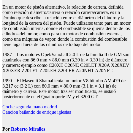
En un motor de pistón alternativo, la relación de carrera, definida
como relación diámetro/carrera o relación carrera/carrera, es un
término que describe la relación entre el diámetro del cilindro y la
longitud de la carrera del pistón. Puede utilizarse tanto para un motor
de combustión interna, donde el combustible se quema dentro de los
cilindros del motor, como para un motor de combustión externa,
como una máquina de vapor, donde la combustión del combustible
tiene lugar fuera de los cilindros de trabajo del motor.
1987 – Los motores Opel/Vauxhall 2.0 L de la familia II de GM son
cuadrados con 86,0 mm × 86,0 mm (3,39 in × 3,39 in) de diámetro
y carrera; ejemplo como C20XE C20NE C20LET X20A X20XEV
X20XER Z20LET Z20LEH Z20LER A20NHT A20NFT.
1990 – El Maserati Shamal tenía un motor V8 biturbo AM 479 de
3.217 cc (3,2 L) con 80,0 mm × 80,0 mm (3,1 in × 3,1 in) de
diámetro y carrera. Este motor, tras ser modificado, se instaló
posteriormente en el Quattroporte IV y el 3200 GT.
Navegación
Coche segunda mano madrid
Cancion bailando de enrique iglesias
de
entradas
Por
Roberto Miralles