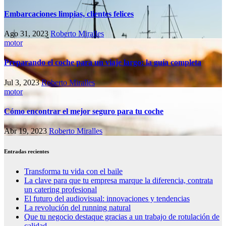
Embarcaciones limpias, clientes felices
Ago 31, 2023
Roberto Miralles
motor
Preparando el coche para un viaje largo: la guía completa
Jul 3, 2023
Roberto Miralles
motor
Cómo encontrar el mejor seguro para tu coche
Abr 19, 2023
Roberto Miralles
Entradas recientes
Transforma tu vida con el baile
La clave para que tu empresa marque la diferencia, contrata
un catering profesional
El futuro del audiovisual: innovaciones y tendencias
La revolución del running natural
Que tu negocio destaque gracias a un trabajo de rotulación de
calidad