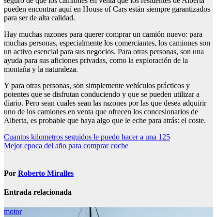
seguro de que los camiones en venta que los residentes de Alberta
pueden encontrar aquí en House of Cars están siempre garantizados
para ser de alta calidad.
Hay muchas razones para querer comprar un camión nuevo: para
muchas personas, especialmente los comerciantes, los camiones son
un activo esencial para sus negocios. Para otras personas, son una
ayuda para sus aficiones privadas, como la exploración de la
montaña y la naturaleza.
Y para otras personas, son simplemente vehículos prácticos y
potentes que se disfrutan conduciendo y que se pueden utilizar a
diario. Pero sean cuales sean las razones por las que desea adquirir
uno de los camiones en venta que ofrecen los concesionarios de
Alberta, es probable que haya algo que le eche para atrás: el coste.
Navegación
Cuantos kilometros seguidos le puedo hacer a una 125
Mejor epoca del año para comprar coche
de
entradas
Por
Roberto Miralles
Entrada relacionada
motor