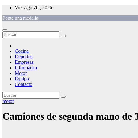
Saltar
Vie. Ago 7th, 2026
al
Ponte una medalla
contenido
Cocina
Deportes
Empresas
Informática
Motor
Equipo
Contacto
motor
Camiones de segunda mano de 3