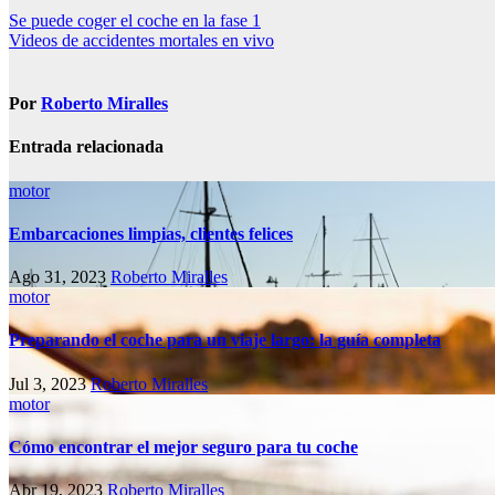
Navegación
Se puede coger el coche en la fase 1
Videos de accidentes mortales en vivo
de
entradas
Por
Roberto Miralles
Entrada relacionada
motor
Embarcaciones limpias, clientes felices
Ago 31, 2023
Roberto Miralles
motor
Preparando el coche para un viaje largo: la guía completa
Jul 3, 2023
Roberto Miralles
motor
Cómo encontrar el mejor seguro para tu coche
Abr 19, 2023
Roberto Miralles