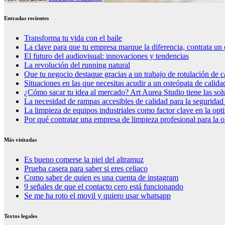
Entradas recientes
Transforma tu vida con el baile
La clave para que tu empresa marque la diferencia, contrata un 
El futuro del audiovisual: innovaciones y tendencias
La revolución del running natural
Que tu negocio destaque gracias a un trabajo de rotulación de c
Situaciones en las que necesitas acudir a un osteópata de calida
¿Cómo sacar tu idea al mercado? Art Aurea Studio tiene las so
La necesidad de rampas accesibles de calidad para la seguridad
La limpieza de equipos industriales como factor clave en la op
Por qué contratar una empresa de limpieza profesional para la o
Más visitadas
Es bueno comerse la piel del altramuz
Prueba casera para saber si eres celiaco
Como saber de quien es una cuenta de instagram
9 señales de que el contacto cero está funcionando
Se me ha roto el movil y quiero usar whatsapp
Textos legales