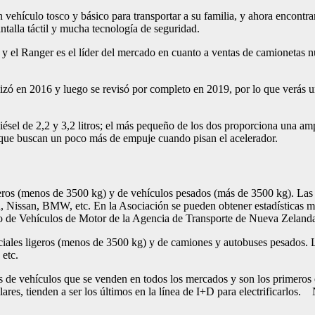
vehículo tosco y básico para transportar a su familia, y ahora encontra
ntalla táctil y mucha tecnología de seguridad.
y el Ranger es el líder del mercado en cuanto a ventas de camionetas 
lizó en 2016 y luego se revisó por completo en 2019, por lo que verás
diésel de 2,2 y 3,2 litros; el más pequeño de los dos proporciona una am
 que buscan un poco más de empuje cuando pisan el acelerador.
igeros (menos de 3500 kg) y de vehículos pesados (más de 3500 kg). Las 
 Nissan, BMW, etc. En la Asociación se pueden obtener estadísticas má
tro de Vehículos de Motor de la Agencia de Transporte de Nueva Zeland
ciales ligeros (menos de 3500 kg) y de camiones y autobuses pesados. La
etc.
os de vehículos que se venden en todos los mercados y son los primeros e
ares, tienden a ser los últimos en la línea de I+D para electrificarlos