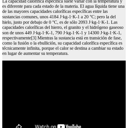
La capacidad calorífica específica suele variar con la temperatura y
es diferente para cada estado de la materia. El agua líquida tiene una
de las mayores capacidades caloríficas específicas entre las
sustancias comunes, unos 4184 J⋅kg-1⋅K-1 a 20 °C; pero la del
hielo, justo por debajo de 0 °C, es de sólo 2093 J⋅kg-1⋅K-1. Las
capacidades caloríficas del hierro, el granito y el hidrógeno gaseoso
son de unos 449 J⋅kg-1⋅K-1, 790 J⋅kg-1⋅K-1 y 14300 J⋅kg-1⋅K-1,
respectivamente[3] Mientras la sustancia está en transición de fase,
como la fusión o la ebullición, su capacidad calorífica específica es
técnicamente infinita, porque el calor se destina a cambiar su estado
en lugar de aumentar su temperatura.