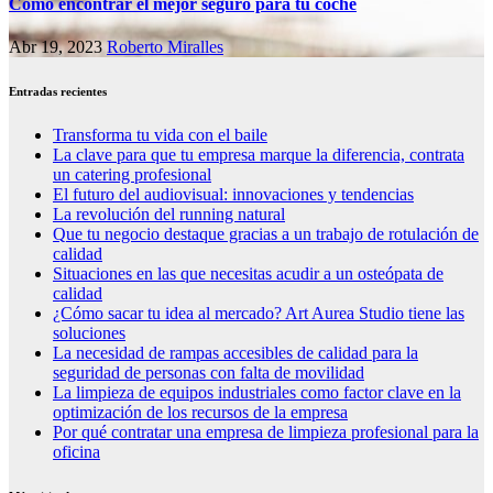
Cómo encontrar el mejor seguro para tu coche
Abr 19, 2023
Roberto Miralles
Entradas recientes
Transforma tu vida con el baile
La clave para que tu empresa marque la diferencia, contrata
un catering profesional
El futuro del audiovisual: innovaciones y tendencias
La revolución del running natural
Que tu negocio destaque gracias a un trabajo de rotulación de
calidad
Situaciones en las que necesitas acudir a un osteópata de
calidad
¿Cómo sacar tu idea al mercado? Art Aurea Studio tiene las
soluciones
La necesidad de rampas accesibles de calidad para la
seguridad de personas con falta de movilidad
La limpieza de equipos industriales como factor clave en la
optimización de los recursos de la empresa
Por qué contratar una empresa de limpieza profesional para la
oficina