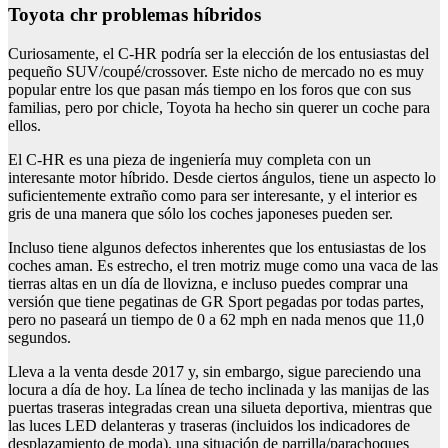
Toyota chr problemas híbridos
Curiosamente, el C-HR podría ser la elección de los entusiastas del
pequeño SUV/coupé/crossover. Este nicho de mercado no es muy
popular entre los que pasan más tiempo en los foros que con sus
familias, pero por chicle, Toyota ha hecho sin querer un coche para
ellos.
El C-HR es una pieza de ingeniería muy completa con un
interesante motor híbrido. Desde ciertos ángulos, tiene un aspecto lo
suficientemente extraño como para ser interesante, y el interior es
gris de una manera que sólo los coches japoneses pueden ser.
Incluso tiene algunos defectos inherentes que los entusiastas de los
coches aman. Es estrecho, el tren motriz muge como una vaca de las
tierras altas en un día de llovizna, e incluso puedes comprar una
versión que tiene pegatinas de GR Sport pegadas por todas partes,
pero no paseará un tiempo de 0 a 62 mph en nada menos que 11,0
segundos.
Lleva a la venta desde 2017 y, sin embargo, sigue pareciendo una
locura a día de hoy. La línea de techo inclinada y las manijas de las
puertas traseras integradas crean una silueta deportiva, mientras que
las luces LED delanteras y traseras (incluidos los indicadores de
desplazamiento de moda), una situación de parrilla/parachoques