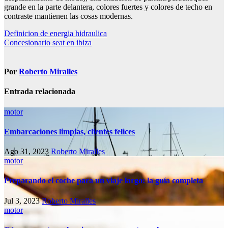
grande en la parte delantera, colores fuertes y colores de techo en
contraste mantienen las cosas modernas.
Navegación
Definicion de energia hidraulica
Concesionario seat en ibiza
de
entradas
Por
Roberto Miralles
Entrada relacionada
motor
Embarcaciones limpias, clientes felices
Ago 31, 2023
Roberto Miralles
motor
Preparando el coche para un viaje largo: la guía completa
Jul 3, 2023
Roberto Miralles
motor