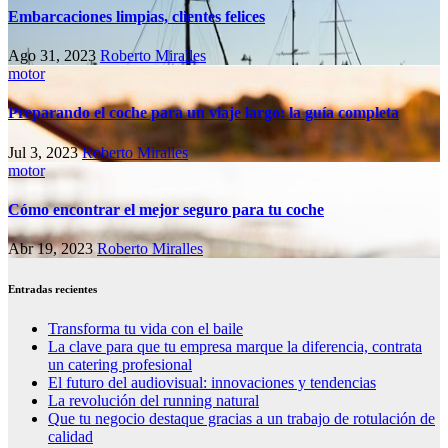
Embarcaciones limpias, clientes felices
Ago 31, 2023
Roberto Miralles
motor
Preparando el coche para un viaje largo: la guía completa
Jul 3, 2023
Roberto Miralles
motor
Cómo encontrar el mejor seguro para tu coche
Abr 19, 2023
Roberto Miralles
Entradas recientes
Transforma tu vida con el baile
La clave para que tu empresa marque la diferencia, contrata
un catering profesional
El futuro del audiovisual: innovaciones y tendencias
La revolución del running natural
Que tu negocio destaque gracias a un trabajo de rotulación de
calidad