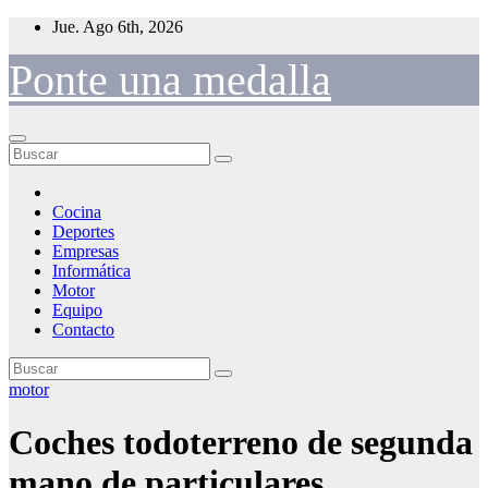
Saltar
Jue. Ago 6th, 2026
al
contenido
Ponte una medalla
Cocina
Deportes
Empresas
Informática
Motor
Equipo
Contacto
motor
Coches todoterreno de segunda
mano de particulares