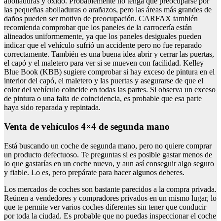
abolladuras y óxido. Probablemente no tenga que preocuparse por
las pequeñas abolladuras o arañazos, pero las áreas más grandes de
daños pueden ser motivo de preocupación. CARFAX también
recomienda comprobar que los paneles de la carrocería están
alineados uniformemente, ya que los paneles desiguales pueden
indicar que el vehículo sufrió un accidente pero no fue reparado
correctamente. También es una buena idea abrir y cerrar las puertas,
el capó y el maletero para ver si se mueven con facilidad. Kelley
Blue Book (KBB) sugiere comprobar si hay exceso de pintura en el
interior del capó, el maletero y las puertas y asegurarse de que el
color del vehículo coincide en todas las partes. Si observa un exceso
de pintura o una falta de coincidencia, es probable que esa parte
haya sido reparada y repintada.
venta de vehículos 4×4 de segunda mano
Está buscando un coche de segunda mano, pero no quiere comprar
un producto defectuoso. Te preguntas si es posible gastar menos de
lo que gastarías en un coche nuevo, y aun así conseguir algo seguro
y fiable. Lo es, pero prepárate para hacer algunos deberes.
Los mercados de coches son bastante parecidos a la compra privada.
Reúnen a vendedores y compradores privados en un mismo lugar, lo
que te permite ver varios coches diferentes sin tener que conducir
por toda la ciudad. Es probable que no puedas inspeccionar el coche