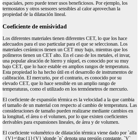
espaciales, pero puede tener usos beneficiosos. Por ejemplo, los
termostatos y otros sensores sensibles al calor aprovechan la
propiedad de la dilatación lineal.
coeficiente de emisividad
Los diferentes materiales tienen diferentes CET, lo que los hace
adecuados para el uso particular para el que se seleccionan. Los
materiales cerámicos tienen un CET muy bajo, mientras que los
polímeros tienen un CET alto. En el caso de los metales, el invar,
una popular aleación de hierro y níquel, es conocido por su muy
bajo CET, que lo hace estable en amplios rangos de temperatura.
Esta propiedad lo ha hecho útil en el desarrollo de instrumentos de
calibración. El mercurio, por el contrario, es conocido por su
elevado CET, que lo hace sensible en un amplio rango de
temperaturas, como el utilizado en los termómetros de mercurio.
El coeficiente de expansión térmica es la velocidad a la que cambia
el tamaño de un material con respecto al cambio de temperatura. Las
consideraciones de tamaño pueden realizarse mediante cambios en
la longitud, el área o el volumen, por lo que existen coeficientes
derivables para expansiones lineales, de área y de volumen.
El coeficiente volumétrico de dilatación térmica viene dado por `alfa
_{V}=\frac{1}{V} \donde `p` denota una presión constante, `V`