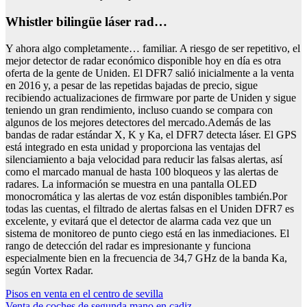
whistler bilingüe láser rad…
Y ahora algo completamente… familiar. A riesgo de ser repetitivo, el
mejor detector de radar económico disponible hoy en día es otra
oferta de la gente de Uniden. El DFR7 salió inicialmente a la venta
en 2016 y, a pesar de las repetidas bajadas de precio, sigue
recibiendo actualizaciones de firmware por parte de Uniden y sigue
teniendo un gran rendimiento, incluso cuando se compara con
algunos de los mejores detectores del mercado.Además de las
bandas de radar estándar X, K y Ka, el DFR7 detecta láser. El GPS
está integrado en esta unidad y proporciona las ventajas del
silenciamiento a baja velocidad para reducir las falsas alertas, así
como el marcado manual de hasta 100 bloqueos y las alertas de
radares. La información se muestra en una pantalla OLED
monocromática y las alertas de voz están disponibles también.Por
todas las cuentas, el filtrado de alertas falsas en el Uniden DFR7 es
excelente, y evitará que el detector de alarma cada vez que un
sistema de monitoreo de punto ciego está en las inmediaciones. El
rango de detección del radar es impresionante y funciona
especialmente bien en la frecuencia de 34,7 GHz de la banda Ka,
según Vortex Radar.
Navegación
Pisos en venta en el centro de sevilla
Venta de coches de segunda mano en cadiz