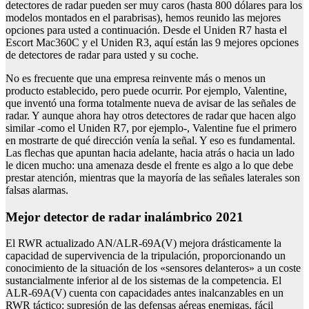
detectores de radar pueden ser muy caros (hasta 800 dólares para los
modelos montados en el parabrisas), hemos reunido las mejores
opciones para usted a continuación. Desde el Uniden R7 hasta el
Escort Mac360C y el Uniden R3, aquí están las 9 mejores opciones
de detectores de radar para usted y su coche.
No es frecuente que una empresa reinvente más o menos un
producto establecido, pero puede ocurrir. Por ejemplo, Valentine,
que inventó una forma totalmente nueva de avisar de las señales de
radar. Y aunque ahora hay otros detectores de radar que hacen algo
similar -como el Uniden R7, por ejemplo-, Valentine fue el primero
en mostrarte de qué dirección venía la señal. Y eso es fundamental.
Las flechas que apuntan hacia adelante, hacia atrás o hacia un lado
le dicen mucho: una amenaza desde el frente es algo a lo que debe
prestar atención, mientras que la mayoría de las señales laterales son
falsas alarmas.
mejor detector de radar inalámbrico 2021
El RWR actualizado AN/ALR-69A(V) mejora drásticamente la
capacidad de supervivencia de la tripulación, proporcionando un
conocimiento de la situación de los «sensores delanteros» a un coste
sustancialmente inferior al de los sistemas de la competencia. El
ALR-69A(V) cuenta con capacidades antes inalcanzables en un
RWR táctico: supresión de las defensas aéreas enemigas, fácil