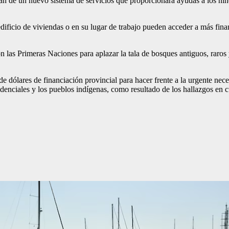
án de un nuevo sistema de servicios que proporcionará ayudas a los niñ
edificio de viviendas o en su lugar de trabajo pueden acceder a más fin
 las Primeras Naciones para aplazar la tala de bosques antiguos, raros 
de dólares de financiación provincial para hacer frente a la urgente nec
denciales y los pueblos indígenas, como resultado de los hallazgos en cu