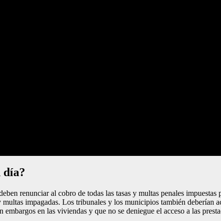
n día?
ben renunciar al cobro de todas las tasas y multas penales impuestas p
 y multas impagadas. Los tribunales y los municipios también deberían ac
embargos en las viviendas y que no se deniegue el acceso a las presta