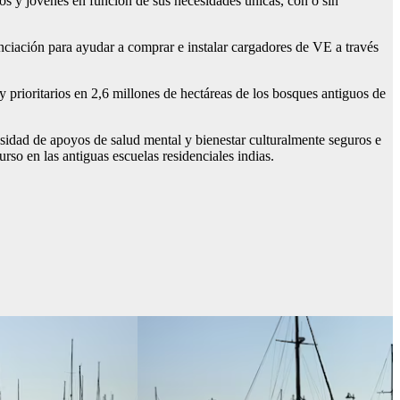
os y jóvenes en función de sus necesidades únicas, con o sin
anciación para ayudar a comprar e instalar cargadores de VE a través
y prioritarios en 2,6 millones de hectáreas de los bosques antiguos de
esidad de apoyos de salud mental y bienestar culturalmente seguros e
rso en las antiguas escuelas residenciales indias.