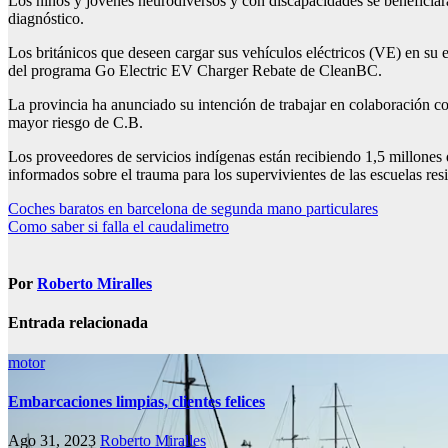
Los niños y jóvenes neurodiversos y con discapacidades se beneficiar
diagnóstico.
Los británicos que deseen cargar sus vehículos eléctricos (VE) en su 
del programa Go Electric EV Charger Rebate de CleanBC.
La provincia ha anunciado su intención de trabajar en colaboración con
mayor riesgo de C.B.
Los proveedores de servicios indígenas están recibiendo 1,5 millones 
informados sobre el trauma para los supervivientes de las escuelas resi
Navegación
Coches baratos en barcelona de segunda mano particulares
Como saber si falla el caudalimetro
de
entradas
Por
Roberto Miralles
Entrada relacionada
motor
Embarcaciones limpias, clientes felices
Ago 31, 2023
Roberto Miralles