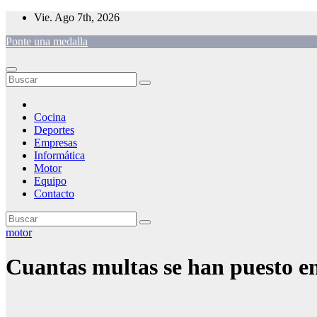
Saltar
Vie. Ago 7th, 2026
al
Ponte una medalla
contenido
Cocina
Deportes
Empresas
Informática
Motor
Equipo
Contacto
motor
Cuantas multas se han puesto en