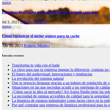
motor
Preparando el coche para un viaje largo: la guía completa
Jul 3, 2023
Roberto Miralles
motor
Cómo encontrar el mejor seguro para tu coche
Abr 19, 2023
Roberto Miralles
Entradas recientes
Transforma tu vida con el baile
La clave para que tu empresa marque la diferencia, contrata un 
El futuro del audiovisual: innovaciones y tendencias
La revolución del running natural
Que tu negocio destaque gracias a un trabajo de rotulación de c
Situaciones en las que necesitas acudir a un osteópata de calida
¿Cómo sacar tu idea al mercado? Art Aurea Studio tiene las so
La necesidad de rampas accesibles de calidad para la seguridad
La limpieza de equipos industriales como factor clave en la op
Por qué contratar una empresa de limpieza profesional para la o