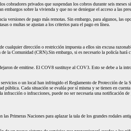
s cobradores privados que suspendan los cobros durante seis meses sin
 embargos sobre la vivienda y que no se deniegue el acceso a las prest
acia versiones de pago más remotas. Sin embargo, para algunos, las opc
asas o multas se ajustan a los criterios para el pago en línea.
e cualquier dirección o restricción impuesta a ellos sin excusa razonab
ón de la Comunidad (CRN).Sin embargo, si es necesario la policía hará 
 dejaron de emitirse. El COV8 sustituye al COV3. Esto se debe a la int
servicios o un local han infringido el Reglamento de Protección de la S
 pública. Cada situación se evalúa por sí misma y se tienen en cuenta l
 infracción o infracciones, puede no ser necesaria una notificación de 
 las Primeras Naciones para aplazar la tala de los grandes rodales antig