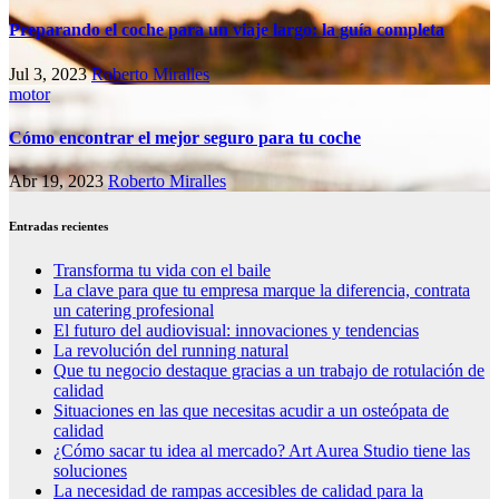
Preparando el coche para un viaje largo: la guía completa
Jul 3, 2023
Roberto Miralles
motor
Cómo encontrar el mejor seguro para tu coche
Abr 19, 2023
Roberto Miralles
Entradas recientes
Transforma tu vida con el baile
La clave para que tu empresa marque la diferencia, contrata
un catering profesional
El futuro del audiovisual: innovaciones y tendencias
La revolución del running natural
Que tu negocio destaque gracias a un trabajo de rotulación de
calidad
Situaciones en las que necesitas acudir a un osteópata de
calidad
¿Cómo sacar tu idea al mercado? Art Aurea Studio tiene las
soluciones
La necesidad de rampas accesibles de calidad para la