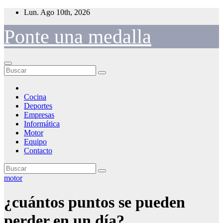
Saltar
Lun. Ago 10th, 2026
al
contenido
Ponte una medalla
Cocina
Deportes
Empresas
Informática
Motor
Equipo
Contacto
motor
¿cuántos puntos se pueden
perder en un día?