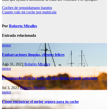
Navegación
Coches de segundamano baratos
Cuanto vale mi coche por matricula
de
entradas
Por
Roberto Miralles
Entrada relacionada
motor
Embarcaciones limpias, clientes felices
Ago 31, 2023
Roberto Miralles
motor
Preparando el coche para un viaje largo: la guía completa
Jul 3, 2023
Roberto Miralles
motor
Cómo encontrar el mejor seguro para tu coche