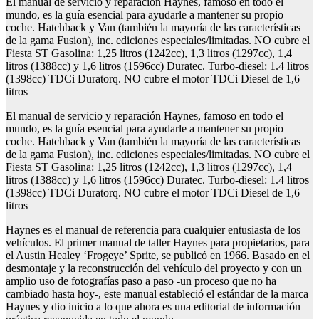
El manual de servicio y reparación Haynes, famoso en todo el
mundo, es la guía esencial para ayudarle a mantener su propio
coche. Hatchback y Van (también la mayoría de las características
de la gama Fusion), inc. ediciones especiales/limitadas. NO cubre el
Fiesta ST Gasolina: 1,25 litros (1242cc), 1,3 litros (1297cc), 1,4
litros (1388cc) y 1,6 litros (1596cc) Duratec. Turbo-diesel: 1.4 litros
(1398cc) TDCi Duratorq. NO cubre el motor TDCi Diesel de 1,6
litros
El manual de servicio y reparación Haynes, famoso en todo el
mundo, es la guía esencial para ayudarle a mantener su propio
coche. Hatchback y Van (también la mayoría de las características
de la gama Fusion), inc. ediciones especiales/limitadas. NO cubre el
Fiesta ST Gasolina: 1,25 litros (1242cc), 1,3 litros (1297cc), 1,4
litros (1388cc) y 1,6 litros (1596cc) Duratec. Turbo-diesel: 1.4 litros
(1398cc) TDCi Duratorq. NO cubre el motor TDCi Diesel de 1,6
litros
Haynes es el manual de referencia para cualquier entusiasta de los
vehículos. El primer manual de taller Haynes para propietarios, para
el Austin Healey ‘Frogeye’ Sprite, se publicó en 1966. Basado en el
desmontaje y la reconstrucción del vehículo del proyecto y con un
amplio uso de fotografías paso a paso -un proceso que no ha
cambiado hasta hoy-, este manual estableció el estándar de la marca
Haynes y dio inicio a lo que ahora es una editorial de información