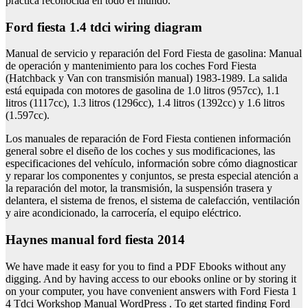
práctica reconocida en todo el mundo.
Ford fiesta 1.4 tdci wiring diagram
Manual de servicio y reparación del Ford Fiesta de gasolina: Manual
de operación y mantenimiento para los coches Ford Fiesta
(Hatchback y Van con transmisión manual) 1983-1989. La salida
está equipada con motores de gasolina de 1.0 litros (957cc), 1.1
litros (1117cc), 1.3 litros (1296cc), 1.4 litros (1392cc) y 1.6 litros
(1.597cc).
Los manuales de reparación de Ford Fiesta contienen información
general sobre el diseño de los coches y sus modificaciones, las
especificaciones del vehículo, información sobre cómo diagnosticar
y reparar los componentes y conjuntos, se presta especial atención a
la reparación del motor, la transmisión, la suspensión trasera y
delantera, el sistema de frenos, el sistema de calefacción, ventilación
y aire acondicionado, la carrocería, el equipo eléctrico.
Haynes manual ford fiesta 2014
We have made it easy for you to find a PDF Ebooks without any
digging. And by having access to our ebooks online or by storing it
on your computer, you have convenient answers with Ford Fiesta 1
4 Tdci Workshop Manual WordPress . To get started finding Ford