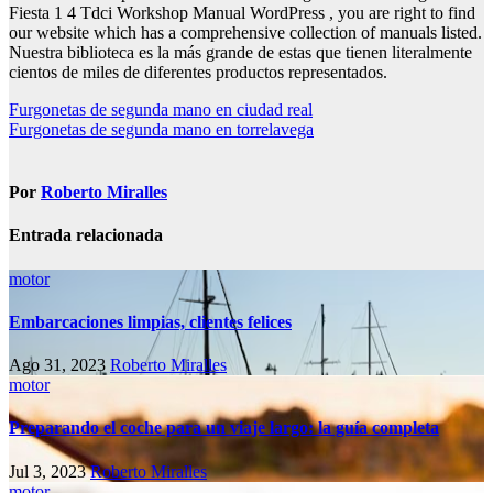
Fiesta 1 4 Tdci Workshop Manual WordPress , you are right to find
our website which has a comprehensive collection of manuals listed.
Nuestra biblioteca es la más grande de estas que tienen literalmente
cientos de miles de diferentes productos representados.
Navegación
Furgonetas de segunda mano en ciudad real
Furgonetas de segunda mano en torrelavega
de
entradas
Por
Roberto Miralles
Entrada relacionada
motor
Embarcaciones limpias, clientes felices
Ago 31, 2023
Roberto Miralles
motor
Preparando el coche para un viaje largo: la guía completa
Jul 3, 2023
Roberto Miralles
motor