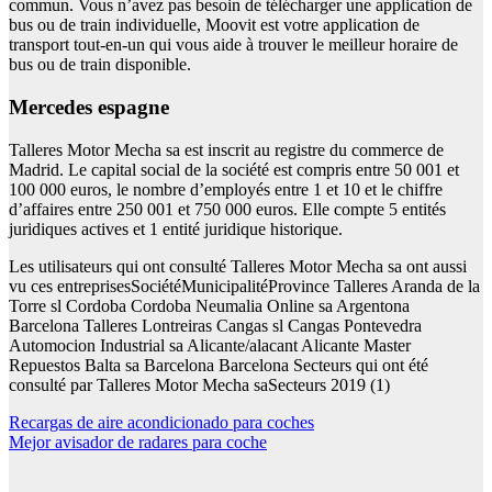
commun. Vous n’avez pas besoin de télécharger une application de
bus ou de train individuelle, Moovit est votre application de
transport tout-en-un qui vous aide à trouver le meilleur horaire de
bus ou de train disponible.
mercedes espagne
Talleres Motor Mecha sa est inscrit au registre du commerce de
Madrid. Le capital social de la société est compris entre 50 001 et
100 000 euros, le nombre d’employés entre 1 et 10 et le chiffre
d’affaires entre 250 001 et 750 000 euros. Elle compte 5 entités
juridiques actives et 1 entité juridique historique.
Les utilisateurs qui ont consulté Talleres Motor Mecha sa ont aussi
vu ces entreprisesSociétéMunicipalitéProvince Talleres Aranda de la
Torre sl Cordoba Cordoba Neumalia Online sa Argentona
Barcelona Talleres Lontreiras Cangas sl Cangas Pontevedra
Automocion Industrial sa Alicante/alacant Alicante Master
Repuestos Balta sa Barcelona Barcelona Secteurs qui ont été
consulté par Talleres Motor Mecha saSecteurs 2019 (1)
Navegación
Recargas de aire acondicionado para coches
Mejor avisador de radares para coche
de
entradas