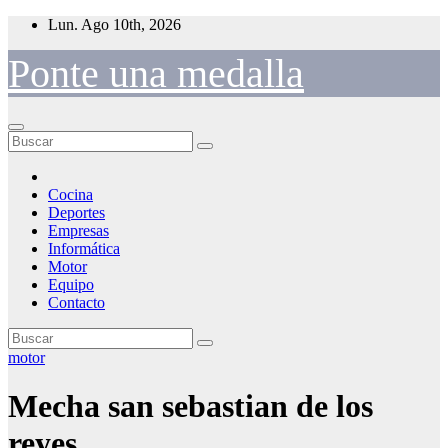
Saltar
Lun. Ago 10th, 2026
al
contenido
Ponte una medalla
Cocina
Deportes
Empresas
Informática
Motor
Equipo
Contacto
motor
Mecha san sebastian de los
reyes