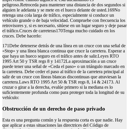
peligroso.Retroceda para mantener una distancia de dos segundos si
alguien le adelanta y se mete en el hueco delante de usted.169No
retenga una cola larga de tráfico, especialmente si conduce un
vehículo grande o de baja velocidad. Compruebe con frecuencia los
retrovisores y, si es necesario, sitúese en un lugar seguro y deje pasar
el tráfico.Cruces de carreteras170Tenga mucho cuidado en los
cruces. Debe hacerlo:
171Debe detenerse detrás de una línea en un cruce con una señal de
«Stop» y una línea blanca continua que cruce la carretera. Esperar a
que haya un hueco seguro en el tráfico antes de salir.Leyes RTO
1995 Art 50 y TSR regs 8 y 14172La aproximación a un cruce
puede tener una señal de «Ceda el paso» o un triángulo marcado en
la carretera. Debe ceder el paso al tráfico de la carretera principal al
salir de un cruce con líneas blancas discontinuas que atraviesan la
carretera.Laws RTO 1995 Art 50 & TSR regs 8, 14 & 24173. Al
cruzar o girar a la derecha, evalúe primero si la mediana es lo
suficientemente profunda como para proteger toda la longitud de su
vehículo:
Obstrucción de un derecho de paso privado
Esta es una pregunta común y la respuesta corta es que nadie. Hay
que aplicar a estas situaciones las directrices del Código de