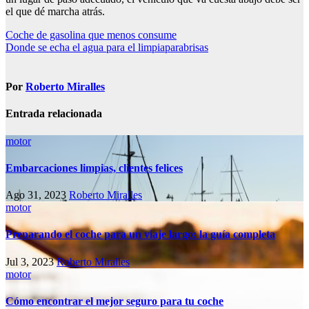
el que dé marcha atrás.
Navegación
Coche de gasolina que menos consume
Donde se echa el agua para el limpiaparabrisas
de
entradas
Por
Roberto Miralles
Entrada relacionada
motor
Embarcaciones limpias, clientes felices
Ago 31, 2023
Roberto Miralles
motor
Preparando el coche para un viaje largo: la guía completa
Jul 3, 2023
Roberto Miralles
motor
Cómo encontrar el mejor seguro para tu coche