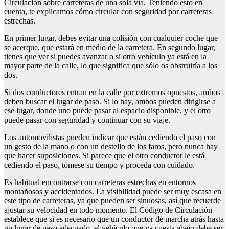
Circulación sobre carreteras de una sola vía. Teniendo esto en
cuenta, te explicamos cómo circular con seguridad por carreteras
estrechas.
En primer lugar, debes evitar una colisión con cualquier coche que
se acerque, que estará en medio de la carretera. En segundo lugar,
tienes que ver si puedes avanzar o si otro vehículo ya está en la
mayor parte de la calle, lo que significa que sólo os obstruiría a los
dos.
Si dos conductores entran en la calle por extremos opuestos, ambos
deben buscar el lugar de paso. Si lo hay, ambos pueden dirigirse a
ese lugar, donde uno puede pasar al espacio disponible, y el otro
puede pasar con seguridad y continuar con su viaje.
Los automovilistas pueden indicar que están cediendo el paso con
un gesto de la mano o con un destello de los faros, pero nunca hay
que hacer suposiciones. Si parece que el otro conductor le está
cediendo el paso, tómese su tiempo y proceda con cuidado.
Es habitual encontrarse con carreteras estrechas en entornos
montañosos y accidentados. La visibilidad puede ser muy escasa en
este tipo de carreteras, ya que pueden ser sinuosas, así que recuerde
ajustar su velocidad en todo momento. El Código de Circulación
establece que si es necesario que un conductor dé marcha atrás hasta
un lugar de paso adecuado, el vehículo que va cuesta abajo debe ser