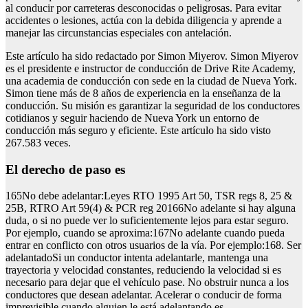
al conducir por carreteras desconocidas o peligrosas. Para evitar
accidentes o lesiones, actúa con la debida diligencia y aprende a
manejar las circunstancias especiales con antelación.
Este artículo ha sido redactado por Simon Miyerov. Simon Miyerov
es el presidente e instructor de conducción de Drive Rite Academy,
una academia de conducción con sede en la ciudad de Nueva York.
Simon tiene más de 8 años de experiencia en la enseñanza de la
conducción. Su misión es garantizar la seguridad de los conductores
cotidianos y seguir haciendo de Nueva York un entorno de
conducción más seguro y eficiente. Este artículo ha sido visto
267.583 veces.
El derecho de paso es
165No debe adelantar:Leyes RTO 1995 Art 50, TSR regs 8, 25 &
25B, RTRO Art 59(4) & PCR reg 20166No adelante si hay alguna
duda, o si no puede ver lo suficientemente lejos para estar seguro.
Por ejemplo, cuando se aproxima:167No adelante cuando pueda
entrar en conflicto con otros usuarios de la vía. Por ejemplo:168. Ser
adelantadoSi un conductor intenta adelantarle, mantenga una
trayectoria y velocidad constantes, reduciendo la velocidad si es
necesario para dejar que el vehículo pase. No obstruir nunca a los
conductores que desean adelantar. Acelerar o conducir de forma
imprevisible cuando alguien le está adelantando es